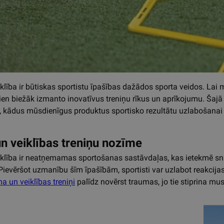
klība ir būtiskas sportistu īpašības dažādos sporta veidos. Lai 
vien biežāk izmanto inovatīvus treniņu rīkus un aprīkojumu. Šajā
 kādus mūsdienīgus produktus sportisko rezultātu uzlabošanai 
n veiklības treniņu nozīme
klība ir neatņemamas sportošanas sastāvdaļas, kas ietekmē sni
 Pievēršot uzmanību šīm īpašībām, sportisti var uzlabot reakcijas
a un veiklības treniņi
palīdz novērst traumas, jo tie stiprina mus