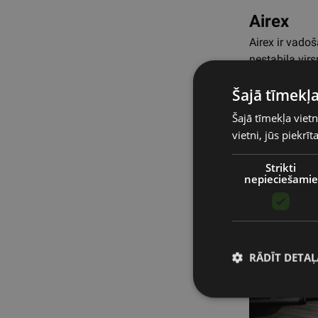
Airex
Airex ir vadoš
nestabila vir
ātruma un vei
Šajā tīmekļa
Šajā tīmekļa vietn
vietni, jūs piekrī
Strikti
nepieciešamie
RĀDĪT DETAĻ