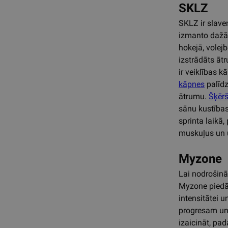
SKLZ
SKLZ ir slave
izmanto dažād
hokejā, volejb
izstrādāts āt
ir veiklības k
kāpnes
palīdz
ātrumu.
Šķērš
sānu kustības
sprinta laikā
muskuļus un 
Myzone
Lai nodrošināt
Myzone pied
intensitātei u
progresam un 
izaicināt, pa