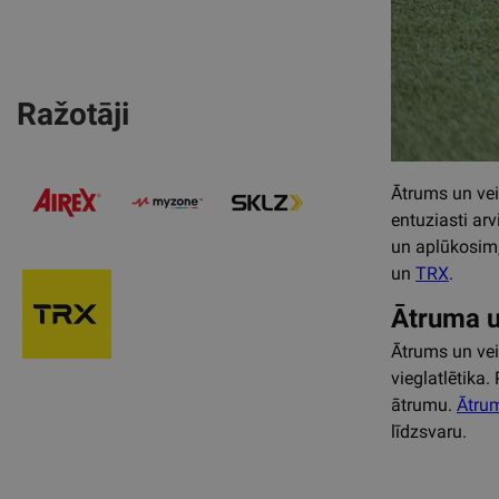
Ražotāji
Ātrums un vei
entuziasti ar
un aplūkosim,
un
TRX
.
Ātruma u
Ātrums un vei
vieglatlētika.
ātrumu.
Ātrum
līdzsvaru.