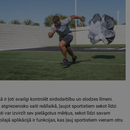
ir ļoti svarīgi kontrolēt sirdsdarbību un slodzes līmeni.
atgriezenisko saiti reāllaikā, ļaujot sportistiem sekot līdzi
sti var izvirzīt sev pielāgotus mērķus, sekot līdzi savam
ajā aplikācijā ir funkcijas, kas ļauj sportistiem vienam otru