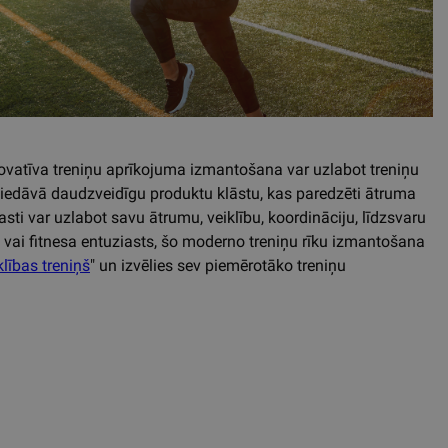
inovatīva treniņu aprīkojuma izmantošana var uzlabot treniņu
piedāvā daudzveidīgu produktu klāstu, kas paredzēti ātruma
iasti var uzlabot savu ātrumu, veiklību, koordināciju, līdzsvaru
ts vai fitnesa entuziasts, šo moderno treniņu rīku izmantošana
lības treniņš
" un izvēlies sev piemērotāko treniņu