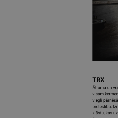
TRX
Ātruma un vei
visam ķerme
viegli pārnēs
pretestību. Iz
klāstu, kas uzl