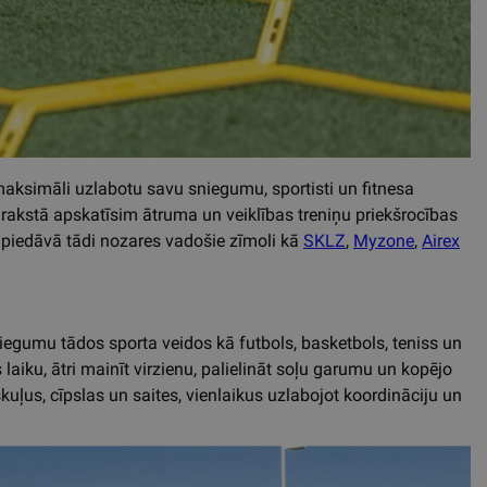
maksimāli uzlabotu savu sniegumu, sportisti un fitnesa
 rakstā apskatīsim ātruma un veiklības treniņu priekšrocības
piedāvā tādi nozares vadošie zīmoli kā
SKLZ
,
Myzone
,
Airex
egumu tādos sporta veidos kā futbols, basketbols, teniss un
 laiku, ātri mainīt virzienu, palielināt soļu garumu un kopējo
kuļus, cīpslas un saites, vienlaikus uzlabojot koordināciju un