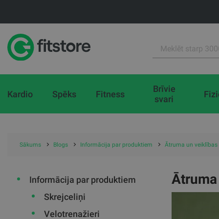
Brīvie
Kardio
Spēks
Fitness
Fiz
svari
Sākums
Blogs
Informācija par produktiem
Ātruma un veiklības 
Ātruma 
Informācija par produktiem
Skrejceliņi
Velotrenažieri