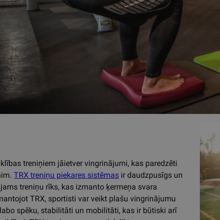
klības treniņiem jāietver vingrinājumi, kas paredzēti
nim.
TRX treniņu piekares sistēmas
ir daudzpusīgs un
ājams treniņu rīks, kas izmanto ķermeņa svara
mantojot TRX, sportisti var veikt plašu vingrinājumu
abo spēku, stabilitāti un mobilitāti, kas ir būtiski arī