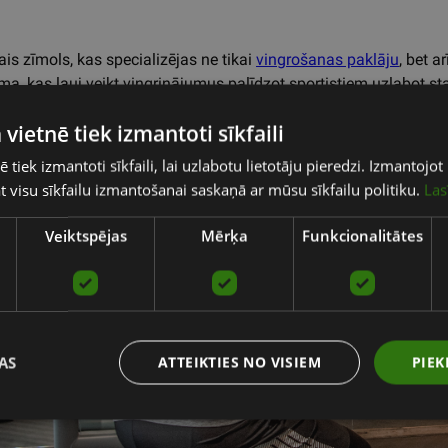
ais zīmols, kas specializējas ne tikai
vingrošanas paklāju
, bet ar
sma, kas ļauj veikt vingrinājumus palīdzot sportistiem uzlabot st
klības treniņos uzlabo vispārējo sportisko sniegumu, kā arī s
 vietnē tiek izmantoti sīkfaili
ē tiek izmantoti sīkfaili, lai uzlabotu lietotāju pieredzi. Izmantoj
tat visu sīkfailu izmantošanai saskaņā ar mūsu sīkfailu politiku.
Las
Veiktspējas
Mērķa
Funkcionalitātes
AS
ATTEIKTIES NO VISIEM
PIEK