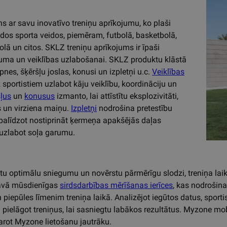
ns ar savu inovatīvo treniņu aprīkojumu, ko plaši
os sporta veidos, piemēram, futbolā, basketbolā,
olā un citos. SKLZ treniņu aprīkojums ir īpaši
ruma un veiklības uzlabošanai. SKLZ produktu klāstā
āpnes, šķēršļu joslas, konusi un izpletņi u.c.
Veiklības
 sportistiem uzlabot kāju veiklību, koordināciju un
ļus
un
konusus
izmanto, lai attīstītu eksplozivitāti,
 un virziena maiņu.
Izpletņi
nodrošina pretestību
, palīdzot nostiprināt ķermeņa apakšējās daļas
uzlabot soļa garumu.
u optimālu sniegumu un novērstu pārmērīgu slodzi, treniņa laikā 
āvā mūsdienīgas
sirdsdarbības mērīšanas ierīces
, kas nodrošina 
n piepūles līmenim treniņa laikā. Analizējot iegūtos datus, sporti
pielāgot treniņus, lai sasniegtu labākos rezultātus. Myzone mobil
darot Myzone lietošanu jautrāku.