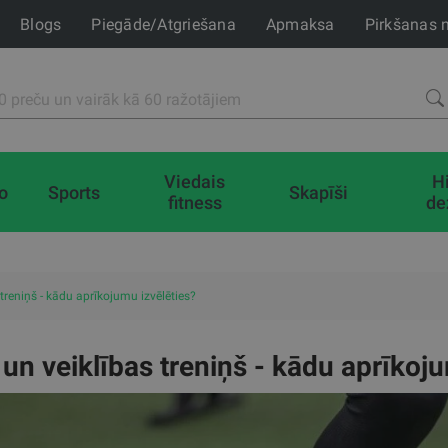
Blogs
Piegāde/Atgriešana
Apmaksa
Pirkšanas 
Viedais
H
io
Sports
Skapīši
fitness
de
treniņš - kādu aprīkojumu izvēlēties?
un veiklības treniņš - kādu aprīkoju