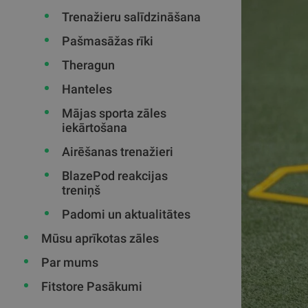
Trenažieru salīdzināšana
Pašmasāžas rīki
Theragun
Hanteles
Mājas sporta zāles
iekārtošana
Airēšanas trenažieri
BlazePod reakcijas
treniņš
Padomi un aktualitātes
Mūsu aprīkotas zāles
Par mums
Fitstore Pasākumi