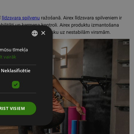
ī
līdzsvara spilvenu
ražošanā. Airex līdzsvara spilveniem ir
abilitāti un ķermeņa kontroli. Airex produktu izmantošana
×
amazina traumu gūšanas risku uz nestabilām virsmām.
ot mūsu tīmekļa
LATVIAN
īt vairāk
ENGLISH
RUSSIAN
Neklasificētie
RIST VISIEM