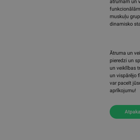
ātrumam un ve
funkcionālām 
muskuļu grupas
dinamisko stab
Ātruma un vei
pieredzi un s
un veiklības t
un vispārējo f
var pacelt jū
aprīkojumu!
Atpaka