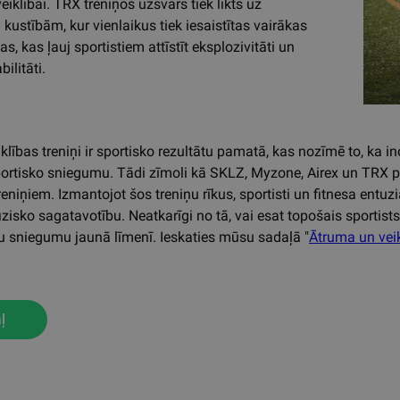
iklībai. TRX treniņos uzsvars tiek likts uz
kustībām, kur vienlaikus tiek iesaistītas vairākas
, kas ļauj sportistiem attīstīt eksplozivitāti un
ilitāti.
klības treniņi ir sportisko rezultātu pamatā, kas nozīmē to, ka 
portisko sniegumu. Tādi zīmoli kā SKLZ, Myzone, Airex un TRX 
reniņiem. Izmantojot šos treniņu rīkus, sportisti un fitnesa entuz
izisko sagatavotību. Neatkarīgi no tā, vai esat topošais sportis
su sniegumu jaunā līmenī. Ieskaties mūsu sadaļā "
Ātruma un veik
ļ