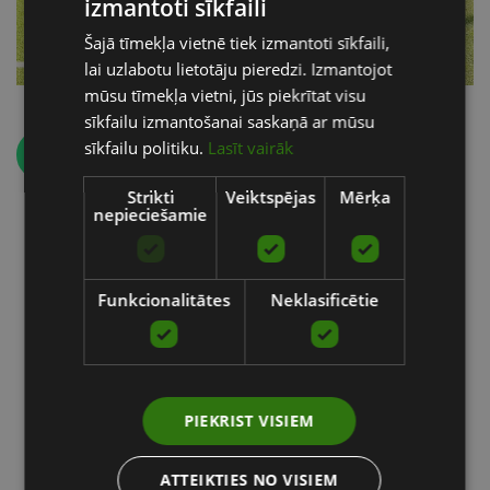
izmantoti sīkfaili
LATVIAN
Šajā tīmekļa vietnē tiek izmantoti sīkfaili,
ENGLISH
lai uzlabotu lietotāju pieredzi. Izmantojot
RUSSIAN
mūsu tīmekļa vietni, jūs piekrītat visu
sīkfailu izmantošanai saskaņā ar mūsu
sīkfailu politiku.
Lasīt vairāk
Atpakaļ
Strikti
Veiktspējas
Mērķa
nepieciešamie
Funkcionalitātes
Neklasificētie
Īpašie produkti
PIEKRIST VISIEM
ATTEIKTIES NO VISIEM