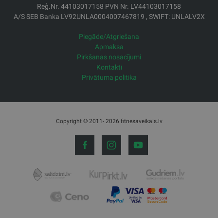
Reģ.Nr. 44103017158 PVN Nr. LV44103017158
A/S SEB Banka LV92UNLA0004007467819 , SWIFT: UNLALV2X
Piegāde/Atgriešana
Apmaksa
Pirkšanas nosacījumi
Kontakti
Privātuma politika
Copyright © 2011- 2026 fitnesaveikals.lv