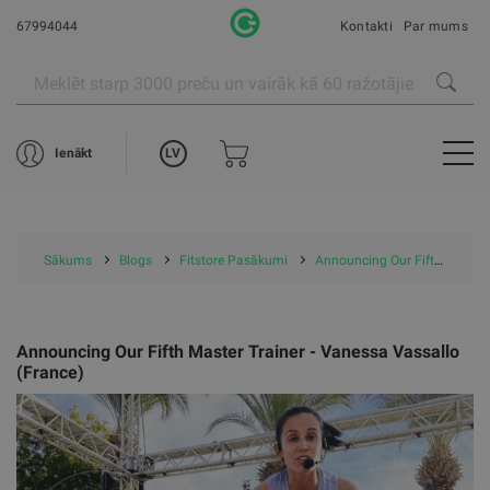
67994044
Kontakti
Par mums
LV
Ienākt
Sākums
Blogs
Fitstore Pasākumi
Announcing Our Fifth Master Trainer - Vanessa Vassallo (France)
Announcing Our Fifth Master Trainer - Vanessa Vassallo
(France)