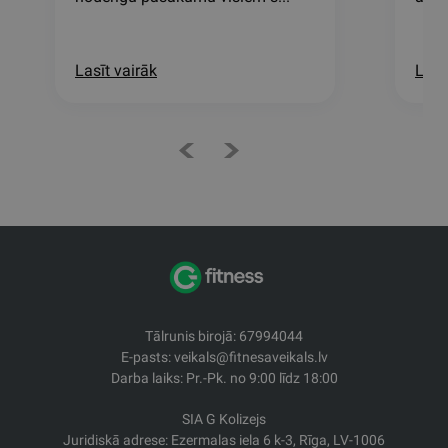
Lasīt vairāk
Lasī
Tālrunis birojā: 67994044
E-pasts: veikals@fitnesaveikals.lv
Darba laiks: Pr.-Pk. no 9:00 līdz 18:00
SIA G Kolizejs
Juridiskā adrese: Ezermalas iela 6 k-3, Rīga, LV-1006