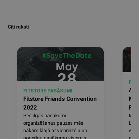
Citi raksti
FIT
Ann
FITSTORE PASĀKUMI
Fitstore Friends Convention
Mas
2022
Roh
Pēc ilgās pasākumu
Marc
organizēšanas pauzes mēs
Latv
nākam klajā ar vienreizēju un
with
noderīgu pasākumu visiem s...
and e