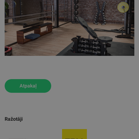
Atpakaļ
Ražotāji