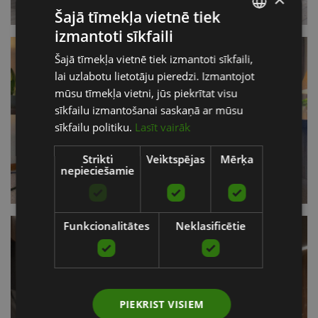
Šajā tīmekļa vietnē tiek
izmantoti sīkfaili
LATVIAN
Šajā tīmekļa vietnē tiek izmantoti sīkfaili,
ENGLISH
lai uzlabotu lietotāju pieredzi. Izmantojot
RUSSIAN
mūsu tīmekļa vietni, jūs piekrītat visu
sīkfailu izmantošanai saskaņā ar mūsu
sīkfailu politiku.
Lasīt vairāk
Strikti
Veiktspējas
Mērķa
nepieciešamie
Funkcionalitātes
Neklasificētie
PIEKRIST VISIEM