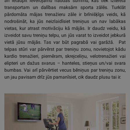
arī ietaupīt ievērojamu naudas summu, kas tiek iztērēta
transportam un dalības maksām sporta zālēs. Turklāt
pārdomāta mājas trenažieru zāle ir brīnišķīgs veids, kā
nodrošināt, ka jūs neizlaidīsiet treniņus un nav labākas
vietas, kur atrast motivāciju kā mājās. Ir daudz veidu, kā
izveidot savu treniņu telpu, un jūs varat to izveidot jebkurā
vietā jūsu mājās. Tas var būt pagrabā vai garāžā. Pat
telpas stūri var pārvērst par treniņu zonu, novietojot kādu
kardio trenažieri, piemēram, skrejceliņu, velotrenažieri vai
elipteri un dažus svarus – hanteles, stieņus un/vai svara
bumbas. Vai arī pārvērtiet vecus bēniņus par treniņu zonu,
un jau pavisam drīz jūs pamanīsiet, cik daudz plusu tai ir.