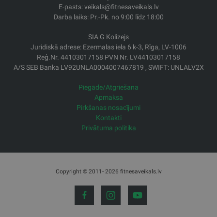
E-pasts: veikals@fitnesaveikals.lv
Darba laiks: Pr.-Pk. no 9:00 līdz 18:00
SIA G Kolizejs
Juridiskā adrese: Ezermalas iela 6 k-3, Rīga, LV-1006
Reģ.Nr. 44103017158 PVN Nr. LV44103017158
A/S SEB Banka LV92UNLA0004007467819 , SWIFT: UNLALV2X
Piegāde/Atgriešana
Apmaksa
Pirkšanas nosacījumi
Kontakti
Privātuma politika
Copyright © 2011- 2026 fitnesaveikals.lv