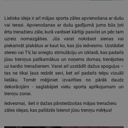
Lieliska ideja ir arī mājas sporta zāles apvienošana ar dušu
vai terasi. Apvienošanas ar dušu gadījumā jums būs ļoti
ērta trenažieru zāle, kurā varēsiet kārtīgi pasvīst un pēc tam
uzreiz nomazgāties. Jūs varat nokrāsot sienas vai
piekarināt plakātus ar kaut ko, kas jūs iedvesmo. Uzstādiet
stereo vai TV, lai sniegtu stimulāciju un izklaidi, kas padarīs
jūsu treniņus patīkamākus un noņems domas, trenējoties
uz kardio trenažieriem. Varat arī uzstādīt dažus spoguļus –
tas ne tikai ļaus redzēt sevi, bet arī padarīs telpu vizuāli
lielāku. Tomēr mēģiniet izvairīties no pārāk daudz
dekorācijām - saglabājiet vietu sporta aprīkojumam un
treniņu zonai.
Iedvesmai, šeit ir dažas pārsteidzošas mājas trenažieru
zāles idejas, kas palīdzēs īstenot jūsu treniņu mērķus!