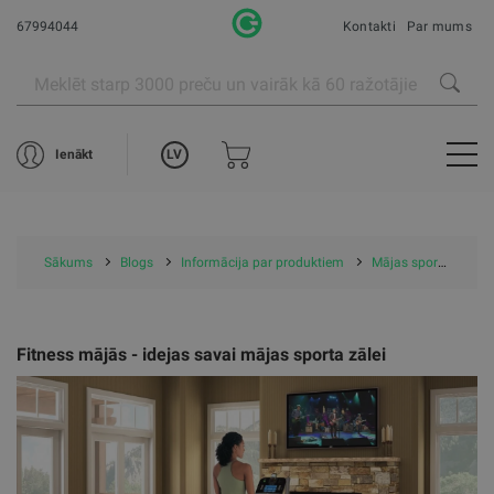
67994044
Kontakti
Par mums
LV
Ienākt
Sākums
Blogs
Informācija par produktiem
Mājas sporta zāles iekārtošana
Fitness mājās - idejas savai mājas sporta zālei