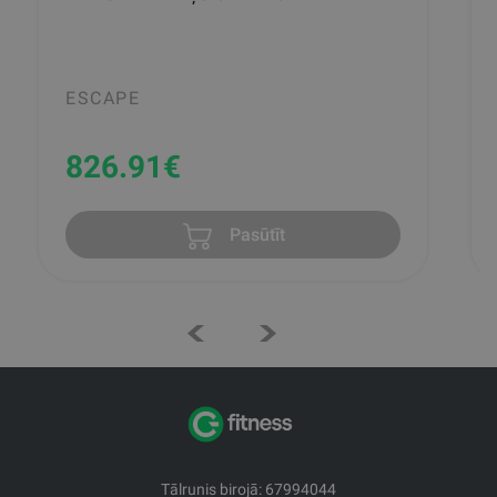
ESCAPE
826.91
€
Pasūtīt
Tālrunis birojā: 67994044