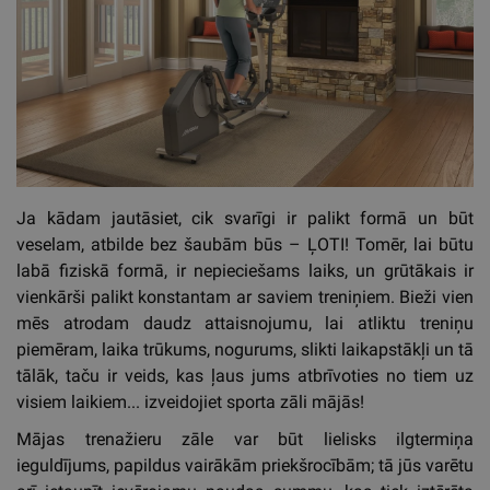
Ja kādam jautāsiet, cik svarīgi ir palikt formā un būt
veselam, atbilde bez šaubām būs – ĻOTI! Tomēr, lai būtu
labā fiziskā formā, ir nepieciešams laiks, un grūtākais ir
vienkārši palikt konstantam ar saviem treniņiem. Bieži vien
mēs atrodam daudz attaisnojumu, lai atliktu treniņu
piemēram, laika trūkums, nogurums, slikti laikapstākļi un tā
tālāk, taču ir veids, kas ļaus jums atbrīvoties no tiem uz
visiem laikiem... izveidojiet sporta zāli mājās!
Mājas trenažieru zāle var būt lielisks ilgtermiņa
ieguldījums, papildus vairākām priekšrocībām; tā jūs varētu