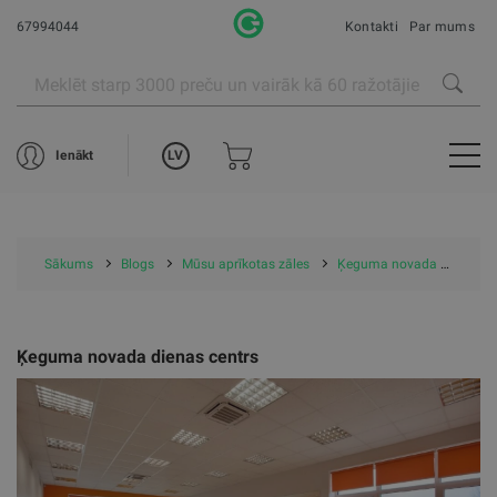
67994044
Kontakti
Par mums
LV
Ienākt
Sākums
Blogs
Mūsu aprīkotas zāles
Ķeguma novada dienas centrs
Ķeguma novada dienas centrs