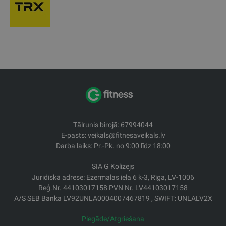
Tālrunis birojā: 67994044
E-pasts: veikals@fitnesaveikals.lv
Darba laiks: Pr.-Pk. no 9:00 līdz 18:00
SIA G Kolizejs
Juridiskā adrese: Ezermalas iela 6 k-3, Rīga, LV-1006
Reģ.Nr. 44103017158 PVN Nr. LV44103017158
A/S SEB Banka LV92UNLA0004007467819 , SWIFT: UNLALV2X
Piegāde/Atgriešana