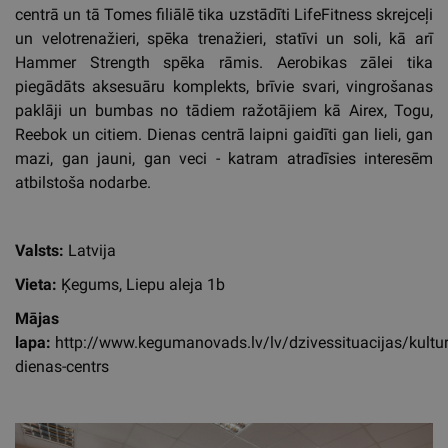
centrā un tā Tomes filiālē tika uzstādīti LifeFitness skrejceļi
un velotrenažieri, spēka trenažieri, statīvi un soli, kā arī
Hammer Strength spēka rāmis. Aerobikas zālei tika
piegādāts aksesuāru komplekts, brīvie svari, vingrošanas
paklāji un bumbas no tādiem ražotājiem kā Airex, Togu,
Reebok un citiem. Dienas centrā laipni gaidīti gan lieli, gan
mazi, gan jauni, gan veci - katram atradīsies interesēm
atbilstoša nodarbe.
Valsts:
Latvija
Vieta:
Ķegums, Liepu aleja 1b
Mājas
lapa:
http://www.kegumanovads.lv/lv/dzivessituacijas/kult
dienas-centrs