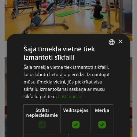
×
Šajā tīmekļa vietnē tiek
izmantoti sīkfaili
LATVIAN
Šajā tīmekļa vietnē tiek izmantoti sīkfaili,
ENGLISH
lai uzlabotu lietotāju pieredzi. Izmantojot
RUSSIAN
mūsu tīmekļa vietni, jūs piekrītat visu
sīkfailu izmantošanai saskaņā ar mūsu
sīkfailu politiku.
Lasīt vairāk
Strikti
Veiktspējas
Mērķa
nepieciešamie