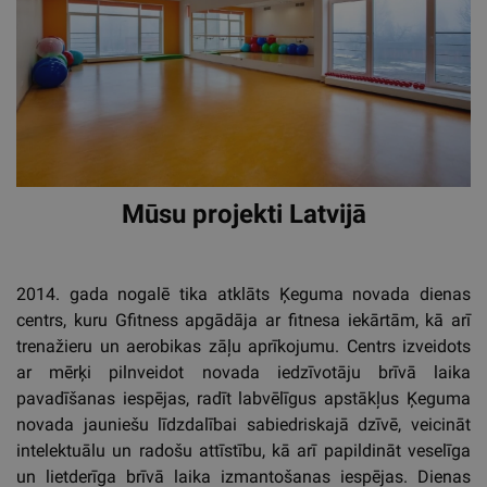
Mūsu projekti Latvijā
2014. gada nogalē tika atklāts Ķeguma novada dienas
centrs, kuru Gfitness apgādāja ar fitnesa iekārtām, kā arī
trenažieru un aerobikas zāļu aprīkojumu. Centrs izveidots
ar mērķi pilnveidot novada iedzīvotāju brīvā laika
pavadīšanas iespējas, radīt labvēlīgus apstākļus Ķeguma
novada jauniešu līdzdalībai sabiedriskajā dzīvē, veicināt
intelektuālu un radošu attīstību, kā arī papildināt veselīga
un lietderīga brīvā laika izmantošanas iespējas. Dienas