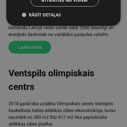
ATTEIKTIES NO VISIEM
RĀDĪT DETAĻAS
Evolution Gaming ir pasaules vadošais Live Casino
video straumēšanas risinājumu izstrādātājs. Tas ir
pārstāvēts 10 valstīs, tostarp Latvijas uzņēmums ir
lielākais un nodrošina grupas pamatdarbību un
komandu Latvijā veido vairāk nekā 2500 talantīgi un
enerģiski darbinieki no vairākām pasaules valstīm.
Lasīt vairāk