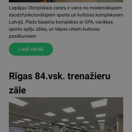
atlētikas zāles platība.
Lasīt vairāk
Liepājas Olimpiskais
centrs