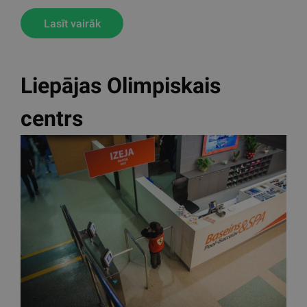
Ventspils olimpiskais
centrs
2018.gadā tika uzsākta Olimpiskais centrs Ventspils
basketbola halles atlētikas zāles rekonstrukcija, kuras
rezultātā no 389 m2 līdz 417 m2 tika paplašināta