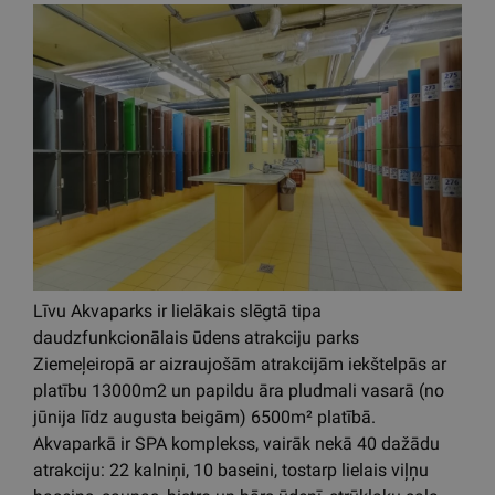
Līvu Akvaparks ir lielākais slēgtā tipa
daudzfunkcionālais ūdens atrakciju parks
Ziemeļeiropā ar aizraujošām atrakcijām iekštelpās ar
platību 13000m2 un papildu āra pludmali vasarā (no
jūnija līdz augusta beigām) 6500m² platībā.
Akvaparkā ir SPA komplekss, vairāk nekā 40 dažādu
atrakciju: 22 kalniņi, 10 baseini, tostarp lielais viļņu