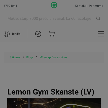
67994044
Kontakti
Par mums
LV
Ienākt
Sākums
Blogs
Mūsu aprīkotas zāles
Lemon Gym Skanste (LV)