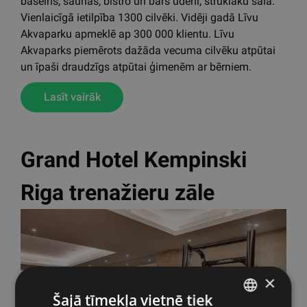
baseins, saunas, bistro un bārs ūdenī, strūklaku sala.
Vienlaicīgā ietilpība 1300 cilvēki. Vidēji gadā Līvu
Akvaparku apmeklē ap 300 000 klientu. Līvu
Akvaparks piemērots dažāda vecuma cilvēku atpūtai
un īpaši draudzīgs atpūtai ģimenēm ar bērniem.
Lasīt vairāk
Grand Hotel Kempinski
Riga trenažieru zāle
×
Šajā tīmekļa vietnē tiek