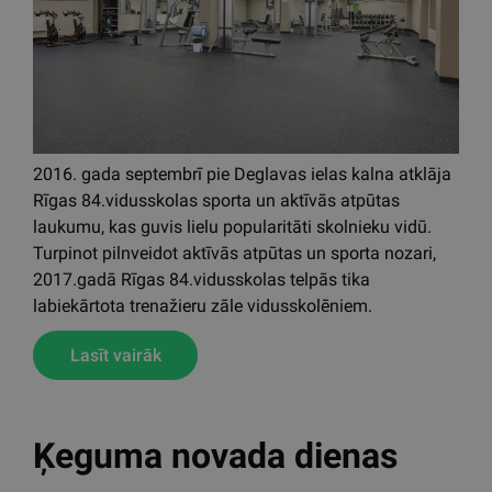
Liepājas Olimpiskais centrs ir viens no modernākajiem
daudzfunkcionālajiem sporta un kultūras kompleksiem
Latvijā. Plašs baseina komplekss ar SPA, vairākas
sporta spēļu zāles, un telpas citiem kulturas
pasākumiem.
Lasīt vairāk
Rīgas 84.vsk. trenažieru
zāle