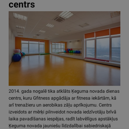
2016. gada septembrī pie Deglavas ielas kalna atklāja
Rīgas 84.vidusskolas sporta un aktīvās atpūtas
laukumu, kas guvis lielu popularitāti skolnieku vidū.
Turpinot pilnveidot aktīvās atpūtas un sporta nozari,
2017.gadā Rīgas 84.vidusskolas telpās tika
labiekārtota trenažieru zāle vidusskolēniem.
Lasīt vairāk