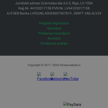
Ķeguma novada jauniešu līdzdalībai sabiedriskajā
dzīvē, veicināt intelektuālu un radošu attīstību, kā arī
papildināt veselīga un lietderīga brīvā laika
izmantošanas iespējas.
Lasīt vairāk
1
2
3
4
Tālrunis birojā: 67994044
E-pasts: veikals@fitnesaveikals.lv
Darba laiks: Pr.-Pk. no 9:00 līdz 18:00