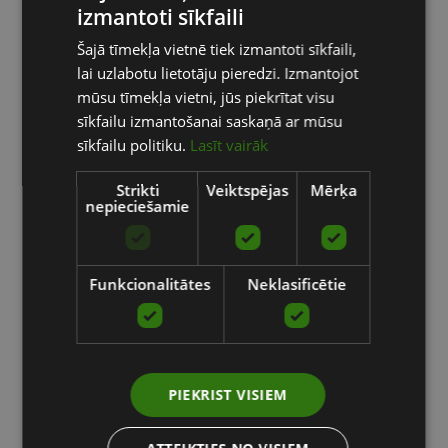
izmantoti sīkfaili
LATVIAN
Šajā tīmekļa vietnē tiek izmantoti sīkfaili,
ENGLISH
lai uzlabotu lietotāju pieredzi. Izmantojot
RUSSIAN
mūsu tīmekļa vietni, jūs piekrītat visu
sīkfailu izmantošanai saskaņā ar mūsu
2017.gada beigās durvis vēra pirmā “Kempinski”
sīkfailu politiku.
Lasīt vairāk
viesnīca Latvijā, kas ir prestižākais Eiropas 5-zvaigžņu
viesnīcu zīmols. Šī viesnīca piedāvā augstākā līmeņa
Strikti
Veiktspējas
Mērķa
nepieciešamie
apkalpošanu.
Lasīt vairāk
Funkcionalitātes
Neklasificētie
Evolution Gaming
trenažieru zāle
PIEKRIST VISIEM