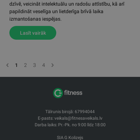
Ķeguma novada dienas
centrs
2014. gada nogalē tika atklāts Ķeguma novada dienas
centrs, kuru Gfitness apgādāja ar fitnesa iekārtām, kā
arī trenažieru un aerobikas zāļu aprīkojumu. Centrs
izveidots ar mērķi pilnveidot novada iedzīvotāju brīvā
laika pavadīšanas iespējas, radīt labvēlīgus apstākļus