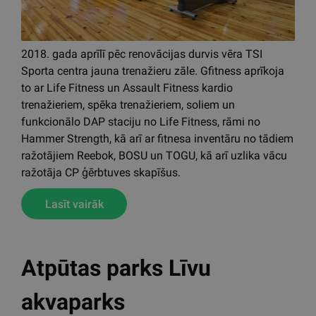
2018. gada aprīlī pēc renovācijas durvis vēra TSI
Sporta centra jauna trenažieru zāle. Gfitness aprīkoja
to ar Life Fitness un Assault Fitness kardio
trenažieriem, spēka trenažieriem, soliem un
funkcionālo DAP staciju no Life Fitness, rāmi no
Hammer Strength, kā arī ar fitnesa inventāru no tādiem
ražotājiem Reebok, BOSU un TOGU, kā arī uzlika vācu
ražotāja CP ģērbtuves skapīšus.
Lasīt vairāk
Atpūtas parks Līvu
akvaparks