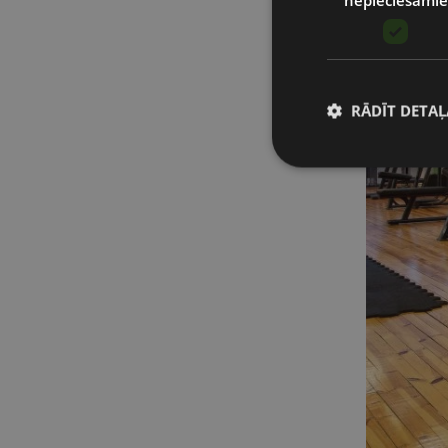
RĀDĪT DETAĻ