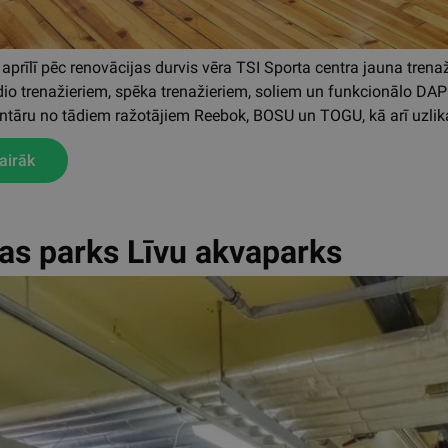
aprīlī pēc renovācijas durvis vēra TSI Sporta centra jauna trenaži
dio trenažieriem, spēka trenažieriem, soliem un funkcionālo DAP 
entāru no tādiem ražotājiem Reebok, BOSU un TOGU, kā arī uzlik
airāk
as parks Līvu akvaparks