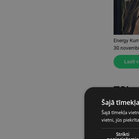
Energy Kump
30.novembr
Lasīt v
TSI s
Šajā tīmekļa
Šajā tīmekļa vietn
vietni, jūs piekrī
Strikti
nepieciešamie