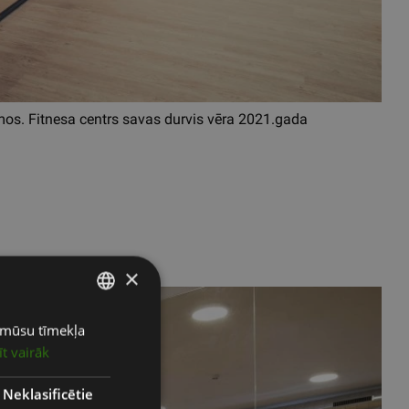
mos. Fitnesa centrs savas durvis vēra 2021.gada
×
ot mūsu tīmekļa
LATVIAN
īt vairāk
ENGLISH
RUSSIAN
Neklasificētie