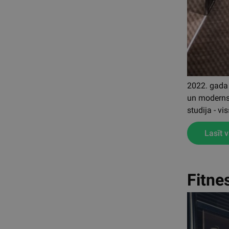
2022. gada 
un moderns 
studija - v
Lasīt v
Fitne