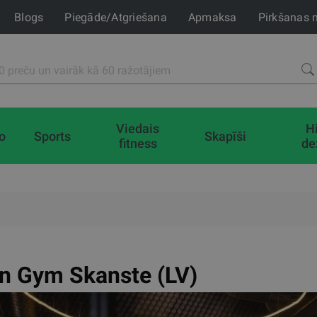
Blogs
Piegāde/Atgriešana
Apmaksa
Pirkšanas 
Viedais
H
io
Sports
Skapīši
fitness
de
n Gym Skanste (LV)