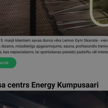
5. maijā klientiem savas durvis vēra Lemon Gym Skanste - vien
dizains, mūsdienīgs apgaismojums, sauna, profesionāls treniņ
iss, kas nepieciešams, lai sportošanas pieredzi padarītu vēl int
airāk
sa centrs Energy Kumpusaari