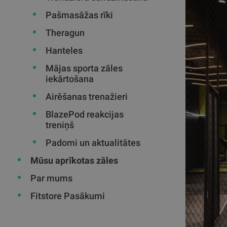
Pašmasāžas rīki
Theragun
Hanteles
Mājas sporta zāles
iekārtošana
Airēšanas trenažieri
BlazePod reakcijas
treniņš
Padomi un aktualitātes
Mūsu aprīkotas zāles
Par mums
Fitstore Pasākumi