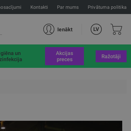
nosacījumi
Kontakti
Par mums
Privātuma politika
LV
Ienākt
igiēna un
akcijas
Ražotāji
zinfekcija
preces