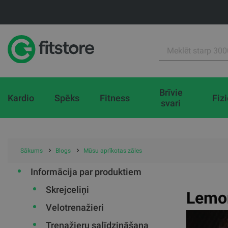
Brīvie
Kardio
Spēks
Fitness
Fiz
svari
Sākums
Blogs
Mūsu aprīkotas zāles
Informācija par produktiem
Skrejceliņi
Lemo
Velotrenažieri
Trenažieru salīdzināšana