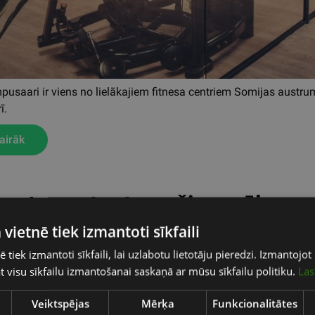
usaari ir viens no lielākajiem fitnesa centriem Somijas austru
ī.
airāk
porta centra trenažieru zāle
 vietnē tiek izmantoti sīkfaili
ē tiek izmantoti sīkfaili, lai uzlabotu lietotāju pieredzi. Izmantoj
tat visu sīkfailu izmantošanai saskaņā ar mūsu sīkfailu politiku.
Las
Veiktspējas
Mērķa
Funkcionalitātes