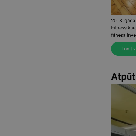
2018. gada 
Fitness kar
fitnesa inv
Lasīt v
Atpūt