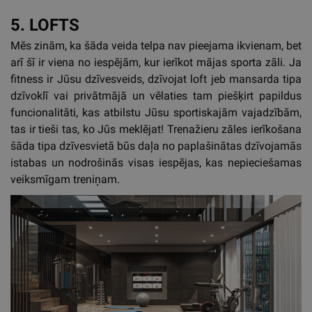
5. LOFTS
Mēs zinām, ka šāda veida telpa nav pieejama ikvienam, bet
arī šī ir viena no iespējām, kur ierīkot mājas sporta zāli. Ja
fitness ir Jūsu dzīvesveids, dzīvojat loft jeb mansarda tipa
dzīvoklī vai privātmājā un vēlaties tam piešķirt papildus
funcionalitāti, kas atbilstu Jūsu sportiskajām vajadzībām,
tas ir tieši tas, ko Jūs meklējat! Trenažieru zāles ierīkošana
šāda tipa dzīvesvietā būs daļa no paplašinātas dzīvojamās
istabas un nodrošinās visas iespējas, kas nepieciešamas
veiksmīgam treniņam.