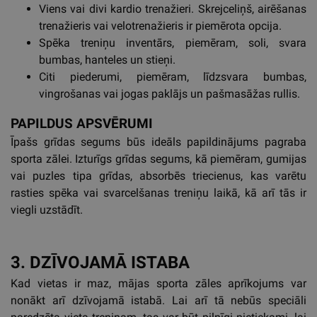
Viens vai divi kardio trenažieri. Skrejceliņš, airēšanas
trenažieris vai velotrenažieris ir piemērota opcija.
Spēka treniņu inventārs, piemēram, soli, svara
bumbas, hanteles un stieņi.
Citi piederumi, piemēram, līdzsvara bumbas,
vingrošanas vai jogas paklājs un pašmasāžas rullis.
PAPILDUS APSVĒRUMI
Īpašs grīdas segums būs ideāls papildinājums pagraba
sporta zālei. Izturīgs grīdas segums, kā piemēram, gumijas
vai puzles tipa grīdas, absorbēs triecienus, kas varētu
rasties spēka vai svarcelšanas treniņu laikā, kā arī tās ir
viegli uzstādīt.
3. DZĪVOJAMĀ ISTABA
Kad vietas ir maz, mājas sporta zāles aprīkojums var
nonākt arī dzīvojamā istabā. Lai arī tā nebūs speciāli