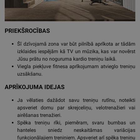
PRIEKŠROCĪBAS
Šī dzīvojamā zona var būt pilnībā aprīkota ar tādām
izklaides iespējām kā TV un mūzika, kas var novērst
Jūsu prātu no noguruma kardio treniņu laikā.
Viegla piekļuve fitnesa aprīkojumam atvieglo treniņu
uzsākšanu.
APRĪKOJUMA IDEJAS
Ja vēlaties dažādot savu treniņu rutīnu, noteikti
apsveriet domu par skrejceliņu, velotrenažieri vai
airēšanas trenažieri.
Spēka treniņu rīki, piemēram, svaru bumbas un
hanteles sniedz neskaitāmas variācijas
funkcionālajiem treniņiem. Apsveriet arī spēka treniņu