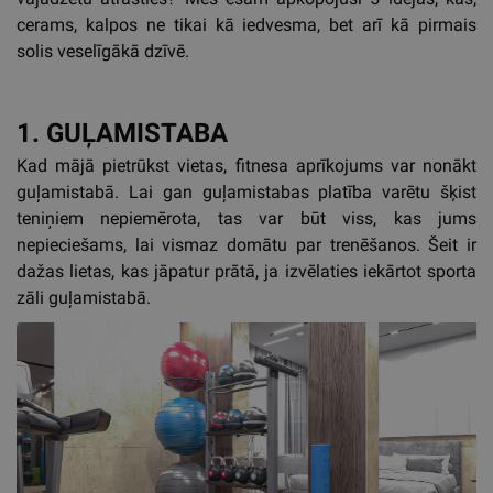
cerams, kalpos ne tikai kā iedvesma, bet arī kā pirmais
solis veselīgākā dzīvē.
1. GUĻAMISTABA
Kad mājā pietrūkst vietas, fitnesa aprīkojums var nonākt
guļamistabā. Lai gan guļamistabas platība varētu šķist
teniņiem nepiemērota, tas var būt viss, kas jums
nepieciešams, lai vismaz domātu par trenēšanos. Šeit ir
dažas lietas, kas jāpatur prātā, ja izvēlaties iekārtot sporta
zāli guļamistabā.