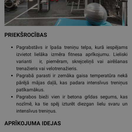
PRIEKŠROCĪBAS
Pagrabstāvs ir īpaša treniņu telpa, kurā iespējams
izvietot lielāka izmēra fitnesa aprīkojumu. Lieliski
varianti ir, piemēram, skrejceliņš vai airēšanas
trenažieris vai velotrenažieris.
Pagrabā parasti ir zemāka gaisa temperatūra nekā
pārējā mājas daļā, kas padara intensīvus treniņus
patīkamākus.
Pagrabos bieži vien ir betona grīdas segums, kas
nozīmē, ka tie spēj izturēt diezgan lielu svaru un
intensīvus treniņus.
APRĪKOJUMA IDEJAS