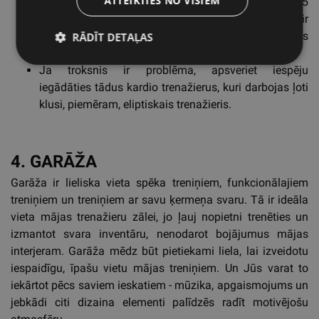
ATTEIKTIES NO VISIEM
Kardio trenažieriem, piemēram, IC5
velotrenažierim vai Row HX airēšanas trenažierim, ir
vienkāršs un skaists dizains, kas īpaši neizcelsies
RĀDĪT DETAĻAS
Jūsu mājas interjerā.
Ja troksnis ir problēma, apsveriet iespēju
iegādāties tādus kardio trenažierus, kuri darbojas ļoti
klusi, piemēram, eliptiskais trenažieris.
4. GARĀŽA
Garāža ir lieliska vieta spēka treniņiem, funkcionālajiem
treniņiem un treniņiem ar savu ķermeņa svaru. Tā ir ideāla
vieta mājas trenažieru zālei, jo ļauj nopietni trenēties un
izmantot svara inventāru, nenodarot bojājumus mājas
interjeram. Garāža mēdz būt pietiekami liela, lai izveidotu
iespaidīgu, īpašu vietu mājas treniņiem. Un Jūs varat to
iekārtot pēcs saviem ieskatiem - mūzika, apgaismojums un
jebkādi citi dizaina elementi palīdzēs radīt motivējošu