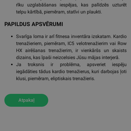
rīku uzglabāšanas iespējas, kas palīdzēs uzturēt
telpu kārtībā, piemēram, statīvi un plaukti.
PAPILDUS APSVĒRUMI
Svarīga loma ir arī fitnesa inventāra izskatam. Kardio
trenažieriem, piemēram, IC5 velotrenažierim vai Row
HX airēšanas trenažierim, ir vienkāršs un skaists
dizains, kas īpaši neizcelsies Jūsu mājas interjerā.
Ja troksnis ir problēma, apsveriet iespēju
iegādāties tādus kardio trenažierus, kuri darbojas ļoti
klusi, piemēram, eliptiskais trenažieris.
Atpakaļ