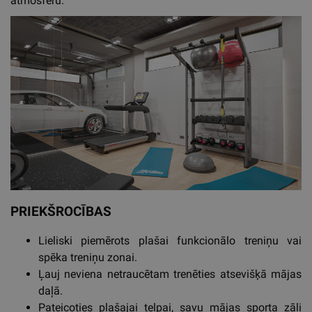
atmosfēru.
PRIEKŠROCĪBAS
Lieliski piemērots plašai funkcionālo treniņu vai
spēka treniņu zonai.
Ļauj neviena netraucētam trenēties atsevišķā mājas
daļā.
Pateicoties plašajai telpai, savu mājas sporta zāli