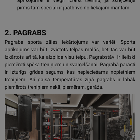
aprīkojuma! Ir viegli izlaist treniņu, ja skrejceliņš
pirms tam speciāli ir jāatbrīvo no liekajām mantām.
2. PAGRABS
Pagraba sporta zāles iekārtojums var variēt. Sporta
aprīkojums var būt izvietots telpas malās, bet tas var būt
izkārtots arī tā, ka aizpilda visu telpu. Pagrabstāvi ir lieliski
piemēroti spēka treniņiem un svarcelšanai. Pagrabā parasti
ir izturīgs grīdas segums, kas nepieciešams nopietniem
treniņiem. Arī gaisa temperatūras ziņā pagrabs ir labāk
piemērots treniņiem nekā, piemēram, garāža.