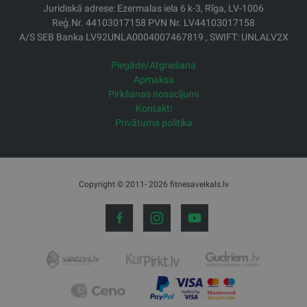
Juridiskā adrese: Ezermalas iela 6 k-3, Rīga, LV-1006
Reģ.Nr. 44103017158 PVN Nr. LV44103017158
A/S SEB Banka LV92UNLA0004007467819 , SWIFT: UNLALV2X
Piegāde/Atgriešana
Apmaksa
Pirkšanas nosacījumi
Kontakti
Privātuma politika
Copyright © 2011- 2026 fitnesaveikals.lv