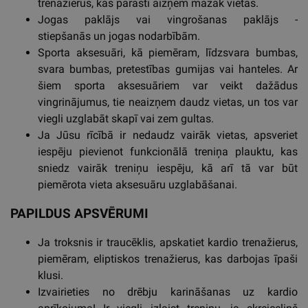
trenažierus, kas parasti aizņem mazāk vietas.
Jogas paklājs vai vingrošanas paklājs -
stiepšanās un jogas nodarbībām.
Sporta aksesuāri, kā piemēram, līdzsvara bumbas,
svara bumbas, pretestības gumijas vai hanteles. Ar
šiem sporta aksesuāriem var veikt dažādus
vingrinājumus, tie neaizņem daudz vietas, un tos var
viegli uzglabāt skapī vai zem gultas.
Ja Jūsu rīcībā ir nedaudz vairāk vietas, apsveriet
iespēju pievienot funkcionālā treniņa plauktu, kas
sniedz vairāk treniņu iespēju, kā arī tā var būt
piemērota vieta aksesuāru uzglabāšanai.
PAPILDUS APSVĒRUMI
Ja troksnis ir traucēklis, apskatiet kardio trenažierus,
piemēram, eliptiskos trenažierus, kas darbojas īpaši
klusi.
Izvairieties no drēbju karināšanas uz kardio