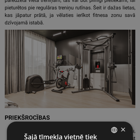
paredzēta vieta treniņam, tas var būt pilnīgi pietiekami, lai
pieturētos pie regulāras treniņu rutīnas. Šeit ir dažas lietas,
kas jāpatur prātā, ja vēlaties ierīkot fitnesa zonu savā
dzīvojamā istabā.
PRIEKŠROCĪBAS
×
Dzīvojamā istabā var būt daudz izklaides iespēju,
Šajā tīmekļa vietnē tiek
piemēram, TV un mūzika, kas var palīdzēt novērst