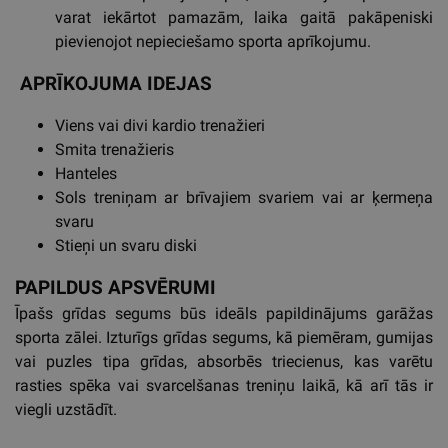
varat iekārtot pamazām, laika gaitā pakāpeniski
pievienojot nepieciešamo sporta aprīkojumu.
APRĪKOJUMA IDEJAS
Viens vai divi kardio trenažieri
Smita trenažieris
Hanteles
Sols treniņam ar brīvajiem svariem vai ar ķermeņa
svaru
Stieņi un svaru diski
PAPILDUS APSVĒRUMI
Īpašs grīdas segums būs ideāls papildinājums garāžas
sporta zālei. Izturīgs grīdas segums, kā piemēram, gumijas
vai puzles tipa grīdas, absorbēs triecienus, kas varētu
rasties spēka vai svarcelšanas treniņu laikā, kā arī tās ir
viegli uzstādīt.