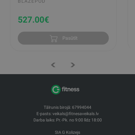
BLAZEPOD
527.00
€
Pasūtīt
Tālrunis birojā: 67994044
E-pasts: veikals@fitnesaveikals.lv
Darba laiks: Pr.-Pk. no 9:00 līdz 18:00
SIA G Kolizejs