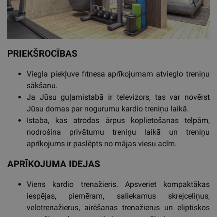
PRIEKŠROCĪBAS
Viegla piekļuve fitnesa aprīkojumam atvieglo treniņu
sākšanu.
Ja Jūsu guļamistabā ir televizors, tas var novērst
Jūsu domas par nogurumu kardio treniņu laikā.
Istaba, kas atrodas ārpus koplietošanas telpām,
nodrošina privātumu treniņu laikā un treniņu
aprīkojums ir paslēpts no mājas viesu acīm.
APRĪKOJUMA IDEJAS
Viens kardio trenažieris. Apsveriet kompaktākas
iespējas, piemēram, saliekamus skrejceliņus,
velotrenažierus, airēšanas trenažierus un eliptiskos