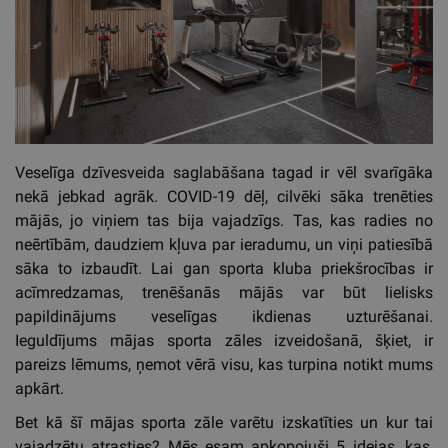
Veselīga dzīvesveida saglabāšana tagad ir vēl svarīgāka
nekā jebkad agrāk. COVID-19 dēļ, cilvēki sāka trenēties
mājās, jo viņiem tas bija vajadzīgs. Tas, kas radies no
neērtībām, daudziem kļuva par ieradumu, un viņi patiesībā
sāka to izbaudīt. Lai gan sporta kluba priekšrocības ir
acīmredzamas, trenēšanās mājās var būt lielisks
papildinājums veselīgas ikdienas uzturēšanai.
Ieguldījums mājas sporta zāles izveidošanā, šķiet, ir
pareizs lēmums, ņemot vērā visu, kas turpina notikt mums
apkārt.
Bet kā šī mājas sporta zāle varētu izskatīties un kur tai
vajadzētu atrasties? Mēs esam apkopojuši 5 idejas, kas,