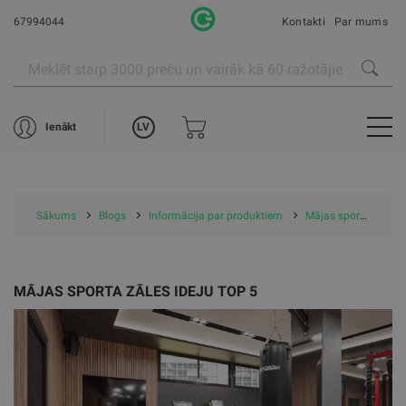
67994044
Kontakti
Par mums
LV
Ienākt
Sākums
Blogs
Informācija par produktiem
Mājas sporta zāles iekārtošana
MĀJAS SPORTA ZĀLES IDEJU TOP 5