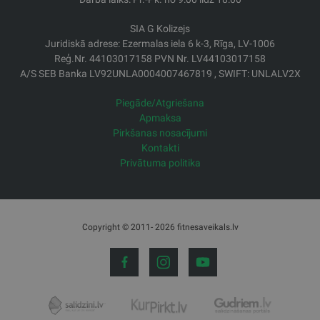
SIA G Kolizejs
Juridiskā adrese: Ezermalas iela 6 k-3, Rīga, LV-1006
Reģ.Nr. 44103017158 PVN Nr. LV44103017158
A/S SEB Banka LV92UNLA0004007467819 , SWIFT: UNLALV2X
Piegāde/Atgriešana
Apmaksa
Pirkšanas nosacījumi
Kontakti
Privātuma politika
Copyright © 2011- 2026 fitnesaveikals.lv