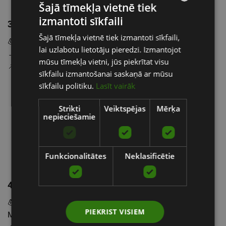
Šajā tīmekļa vietnē tiek
izmantoti sīkfaili
LATVIAN
3. ER spēka gumijas
🔵🟢🟡
Šajā tīmekļa vietnē tiek izmantoti sīkfaili,
ENGLISH
💪
Pretestība:
Zila (viegla) → Zaļa → Dzeltena → Oranža
lai uzlabotu lietotāju pieredzi. Izmantojot
→ Pelēka → Melna (stiprākā)
RUSSIAN
mūsu tīmekļa vietni, jūs piekrītat visu
📌
Kur izmantot?
sīkfailu izmantošanai saskaņā ar mūsu
sīkfailu politiku.
Lasīt vairāk
Lieliski piemērotas spēka treniņiem – pietupieniem,
vilkmei, plecu un muguras vingrinājumiem.
Strikti
Veiktspējas
Mērķa
Var izmantot kā palīdzību pievilkšanās
nepieciešamie
vingrinājumos, aptinot ap stieni.
Piemērotas arī mobilitātes un stiepšanās
vingrinājumiem.
Funkcionalitātes
Neklasificētie
4. Mazās lateksa gumijas
🟡🟠⚫
💪
Pretestība:
Dzeltena (vieglākā) → Oranža → Pelēka →
PIEKRIST VISIEM
Melna (stiprākā)