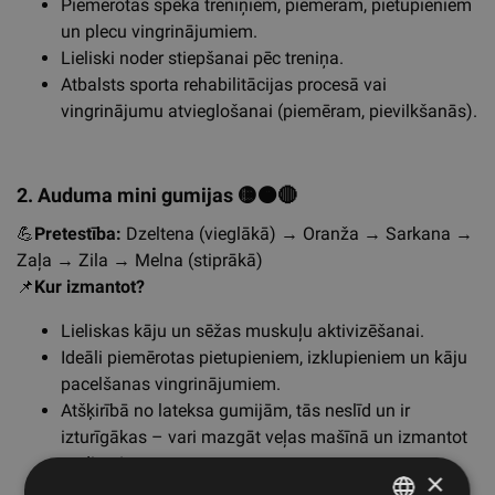
Piemērotas spēka treniņiem, piemēram, pietupieniem
un plecu vingrinājumiem.
Lieliski noder stiepšanai pēc treniņa.
Atbalsts sporta rehabilitācijas procesā vai
vingrinājumu atvieglošanai (piemēram, pievilkšanās).
2. Auduma mini gumijas
🟡🟠🔴
💪
Pretestība:
Dzeltena (vieglākā) → Oranža → Sarkana →
Zaļa → Zila → Melna (stiprākā)
📌
Kur izmantot?
Lieliskas kāju un sēžas muskuļu aktivizēšanai.
Ideāli piemērotas pietupieniem, izklupieniem un kāju
pacelšanas vingrinājumiem.
Atšķirībā no lateksa gumijām, tās neslīd un ir
izturīgākas – vari mazgāt veļas mašīnā un izmantot
gadiem!
×