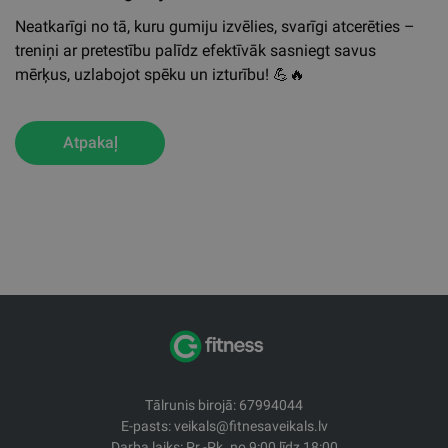
Neatkarīgi no tā, kuru gumiju izvēlies, svarīgi atcerēties –
treniņi ar pretestību palīdz efektīvāk sasniegt savus
mērķus, uzlabojot spēku un izturību!
💪🔥
Atpakaļ
Tālrunis birojā: 67994044
E-pasts: veikals@fitnesaveikals.lv
Darba laiks: Pr.-Pk. no 9:00 līdz 18:00