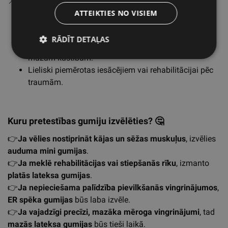
📌
Kur izmantot?
ATTEIKTIES NO VISIEM
Piemērotas plaukstu, rokas un mazāko muskuļu
stiprināšanai.
RĀDĪT DETAĻAS
Ideāli piemērotas fizioterapijas vingrinājumiem un
mazām kustībām.
Lieliski piemērotas iesācējiem vai rehabilitācijai pēc
traumām.
Kuru pretestības gumiju izvēlēties?
🤔
👉
Ja vēlies nostiprināt kājas un sēžas muskuļus
, izvēlies
auduma mini gumijas
.
👉
Ja meklē rehabilitācijas vai stiepšanās rīku
, izmanto
platās lateksa gumijas
.
👉
Ja nepieciešama palīdzība pievilkšanās vingrinājumos
,
ER spēka gumijas
būs laba izvēle.
👉
Ja vajadzīgi precīzi, mazāka mēroga vingrinājumi
, tad
mazās lateksa gumijas
būs tieši laikā.