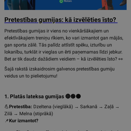
Pretestības gumijas: kā izvēlēties īsto?
Pretestības gumijas ir viens no vienkāršākajiem un
efektīvākajiem treniņu rīkiem, ko vari izmantot gan mājās,
gan sporta zālē. Tās palīdz attīstīt spēku, izturību un
lokanību, turklāt ir vieglas un ērti paņemamas līdzi jebkur.
Bet ar tik daudz dažādiem veidiem – kā izvēlēties īsto?
👀
Šajā rakstā izskaidrosim galvenos pretestības gumiju
veidus un to pielietojumu!
1. Platās lateksa gumijas
🔴🟢⚫
💪
Pretestība:
Dzeltena (vieglākā) → Sarkanā → Zaļā →
Zilā → Melna (stiprākā)
📌
Kur izmantot?