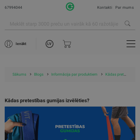
67994044
Kontakti
Par mums
LV
Ienākt
Sākums
Blogs
Informācija par produktiem
Kādas pretestības gumijas izvēlēties?
Kādas pretestības gumijas izvēlēties?