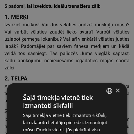
5 padomi, lai izveidotu ideālu trenažieru zāli:
1. MĒRĶI
Izvirziet mērķus! Vai Jūs vēlaties audzēt muskuļu masu?
Vai varbūt vēlaties zaudēt lieko svaru? Varbūt vēlaties
uzlabot ķermeņa lokanību? Vai arī vienkārši vēlaties justies
labāk? Padomājiet par saviem fitnesa merķiem un kādā
veidā tos sasniegt. Tas palīdzēs Jums vieglāk saprast,
kādu aprīkojumu nepieciešams iegādāties mājas sporta
zālei.
2. TELPA
Apskatiet dažādas telpas savās mājās. Izvērtējiet, kura
×
telpa varētu būt vislabāk piemērota treniņiem un fitnesa
Šajā tīmekļa vietnē tiek
aprīkojuma uzglabāšanai.
izmantoti sīkfaili
LATVIAN
3. APRĪKOJUMS
Šajā tīmekļa vietnē tiek izmantoti sīkfaili,
ENGLISH
Izvēlieties fitnesa inventāru, vadoties pēc sevis izvirzītajiem
lai uzlabotu lietotāju pieredzi. Izmantojot
mērķiem. Pirmkārt, iegādājaties multifunkcionālu
RUSSIAN
mūsu tīmekļa vietni, jūs piekrītat visu
aprīkojumu, kas ir piemērots dažādiem vingrinājumiem.