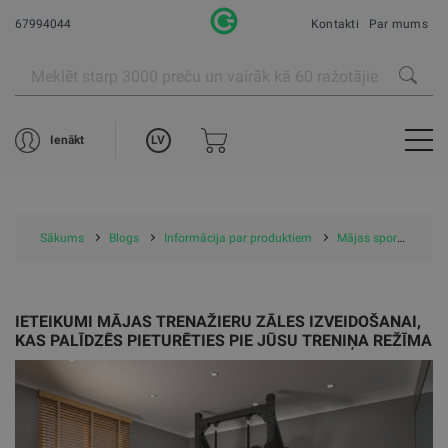
67994044
Kontakti
Par mums
LV
Ienākt
Sākums
Blogs
Informācija par produktiem
Mājas sporta zāles iekārtošana
IETEIKUMI MĀJAS TRENAŽIERU ZĀLES IZVEIDOŠANAI,
KAS PALĪDZĒS PIETURĒTIES PIE JŪSU TRENIŅA REŽĪMA