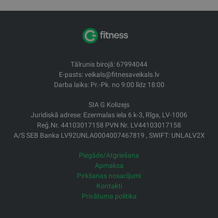
Tālrunis birojā: 67994044
E-pasts: veikals@fitnesaveikals.lv
Darba laiks: Pr.-Pk. no 9:00 līdz 18:00
SIA G Kolizejs
Juridiskā adrese: Ezermalas iela 6 k-3, Rīga, LV-1006
Reģ.Nr. 44103017158 PVN Nr. LV44103017158
A/S SEB Banka LV92UNLA0004007467819 , SWIFT: UNLALV2X
Piegāde/Atgriešana
Apmaksa
Pirkšanas nosacījumi
Kontakti
Privātuma politika