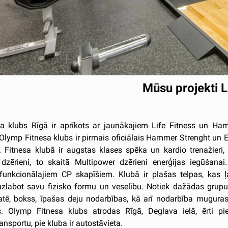
Mūsu projekti L
a klubs Rīgā ir aprīkots ar jaunākajiem Life Fitness un Ha
 Olymp Fitnesa klubs ir pirmais oficiālais Hammer Strenght un 
ā. Fitnesa klubā ir augstas klases spēka un kardio trenažieri, 
 dzērieni, to skaitā Multipower dzērieni enerģijas iegūšanai
 funkcionālajiem CP skapīšiem. Klubā ir plašas telpas, kas ļa
 uzlabot savu fizisko formu un veselību. Notiek dažādas grupu
atē, bokss, īpašas deju nodarbības, kā arī nodarbība muguras
tes. Olymp Fitnesa klubs atrodas Rīgā, Deglava ielā, ērti p
ansportu, pie kluba ir autostāvieta.