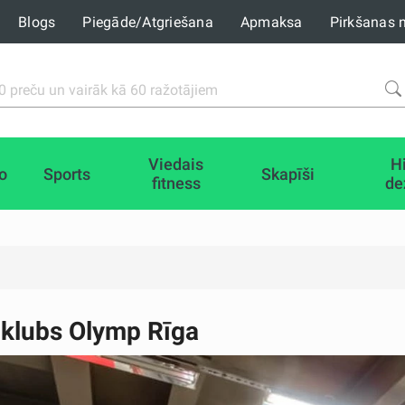
Blogs
Piegāde/Atgriešana
Apmaksa
Pirkšanas 
Viedais
H
io
Sports
Skapīši
fitness
de
 klubs Olymp Rīga