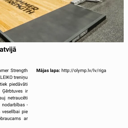
atvijā
mmer Strength
Mājas lapa:
http://olymp.lv/lv/riga
ELEIKO treniņu
tiek piedāvāti
. Ģērbtuves ir
uj netraucēti
 nodarbības -
 veselībai pie
iebraucams ar