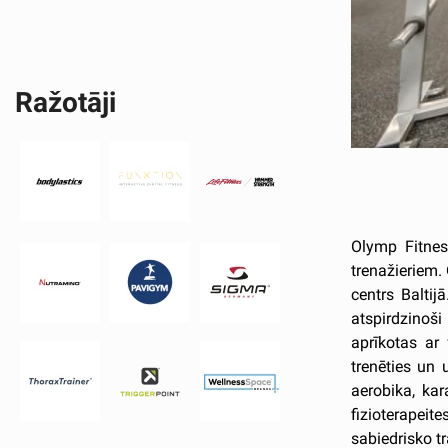
Ražotāji
Olymp Fitnes
trenažieriem.
centrs Baltij
atspirdzinoši
aprīkotas ar
trenēties un
aerobika, kar
fizioterapei
sabiedrisko tr