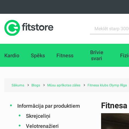
Brīvie
Kardio
Spēks
Fitness
Fiz
svari
Sākums
Blogs
Mūsu aprīkotas zāles
Fitnesa klubs Olymp Rīga
Fitnesa
Informācija par produktiem
Skrejceliņi
Velotrenažieri