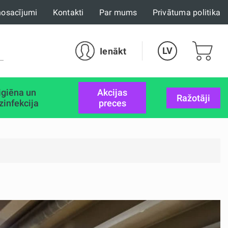
nosacījumi
Kontakti
Par mums
Privātuma politika
LV
Ienākt
igiēna un
akcijas
Ražotāji
zinfekcija
preces