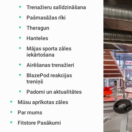
Trenažieru salīdzināšana
Pašmasāžas rīki
Theragun
Hanteles
Mājas sporta zāles
iekārtošana
Airēšanas trenažieri
BlazePod reakcijas
treniņš
Padomi un aktualitātes
Mūsu aprīkotas zāles
Par mums
Fitstore Pasākumi