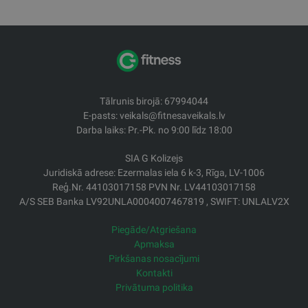
Tālrunis birojā: 67994044
E-pasts: veikals@fitnesaveikals.lv
Darba laiks: Pr.-Pk. no 9:00 līdz 18:00
SIA G Kolizejs
Juridiskā adrese: Ezermalas iela 6 k-3, Rīga, LV-1006
Reģ.Nr. 44103017158 PVN Nr. LV44103017158
A/S SEB Banka LV92UNLA0004007467819 , SWIFT: UNLALV2X
Piegāde/Atgriešana
Apmaksa
Pirkšanas nosacījumi
Kontakti
Privātuma politika