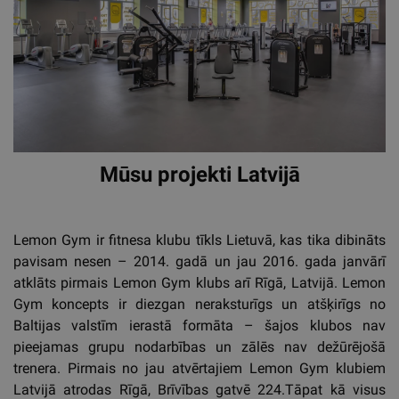
Mūsu projekti Latvijā
Lemon Gym ir fitnesa klubu tīkls Lietuvā, kas tika dibināts
pavisam nesen – 2014. gadā un jau 2016. gada janvārī
atklāts pirmais Lemon Gym klubs arī Rīgā, Latvijā. Lemon
Gym koncepts ir diezgan neraksturīgs un atšķirīgs no
Baltijas valstīm ierastā formāta – šajos klubos nav
pieejamas grupu nodarbības un zālēs nav dežūrējošā
trenera. Pirmais no jau atvērtajiem Lemon Gym klubiem
Latvijā atrodas Rīgā, Brīvības gatvē 224.Tāpat kā visus