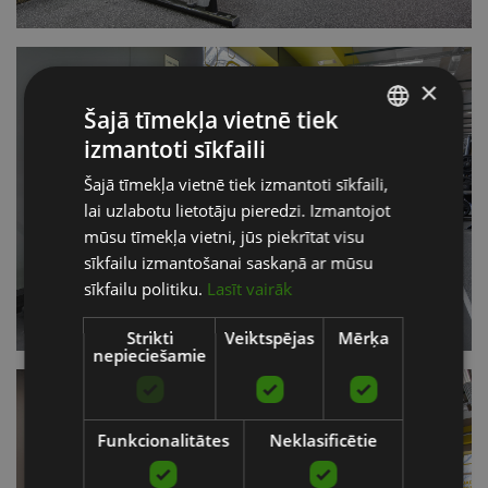
×
Šajā tīmekļa vietnē tiek
izmantoti sīkfaili
LATVIAN
Šajā tīmekļa vietnē tiek izmantoti sīkfaili,
ENGLISH
lai uzlabotu lietotāju pieredzi. Izmantojot
RUSSIAN
mūsu tīmekļa vietni, jūs piekrītat visu
sīkfailu izmantošanai saskaņā ar mūsu
sīkfailu politiku.
Lasīt vairāk
Strikti
Veiktspējas
Mērķa
nepieciešamie
Funkcionalitātes
Neklasificētie