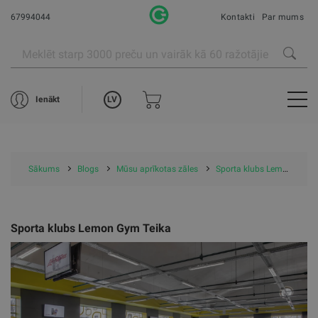
67994044
Kontakti
Par mums
LV
Ienākt
Sākums
Blogs
Mūsu aprīkotas zāles
Sporta klubs Lemon Gym Teika
Sporta klubs Lemon Gym Teika