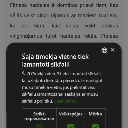
Fitnesa hanteles ir domātas priekš tiem, kas
vēlās veikt vingrinājumus ar maziem svariem,
kā arī tiem, kas vēlās veikt aktīvus
vingrinājumus turot hanteles rokās. Fitnesa
hanteles ir pieejamas ar dažādiem
×
Šajā tīmekļa vietnē tiek
pārklājumiem - vinila, gumijas, epoksīda.
izmantoti sīkfaili
LATVIAN
Šajā tīmekļa vietnē tiek izmantoti sīkfaili,
ENGLISH
lai uzlabotu lietotāju pieredzi. Izmantojot
RUSSIAN
mūsu tīmekļa vietni, jūs piekrītat visu
sīkfailu izmantošanai saskaņā ar mūsu
sīkfailu politiku.
Lasīt vairāk
Strikti
Veiktspējas
Mērķa
nepieciešamie