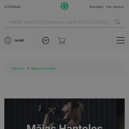
67994044
Kontakti
Par mums
LV
Ienākt
Sākums
Mājas Hanteles
Mājas Hanteles