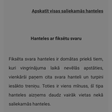
Apskatīt visas saliekamās hanteles
Hanteles ar fiksētu svaru
Fiksēta svara hanteles ir domātas priekš tiem,
kuri vingrinājuma laikā nevēlās apstāties,
vienkārši paņem cita svara hanteli un turpini
iesākto treniņu. Toties ir viens mīnuss, šī tipa
hanteles aizņems daudz vairāk vietas nekā
saliekamās hanteles.