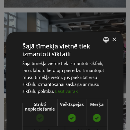
×
Šajā tīmekļa vietnē tiek
izmantoti sīkfaili
LATVIAN
Šajā tīmekļa vietnē tiek izmantoti sīkfaili,
ENGLISH
lai uzlabotu lietotāju pieredzi. Izmantojot
RUSSIAN
mūsu tīmekļa vietni, jūs piekrītat visu
sīkfailu izmantošanai saskaņā ar mūsu
sīkfailu politiku.
Lasīt vairāk
Strikti
Veiktspējas
Mērķa
nepieciešamie