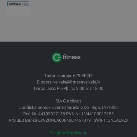
Tālrunis birojā: 67994044
E-pasts: veikals@fitnesaveikals.lv
Darba laiks: Pr.-Pk. no 9:00 līdz 18:00
SIA G Kolizejs
Juridiskā adrese: Ezermalas iela 6 k-3, Rīga, LV-1006
Reģ.Nr. 44103017158 PVN Nr. LV44103017158
A/S SEB Banka LV92UNLA0004007467819 , SWIFT: UNLALV2X
Piegāde/Atgriešana