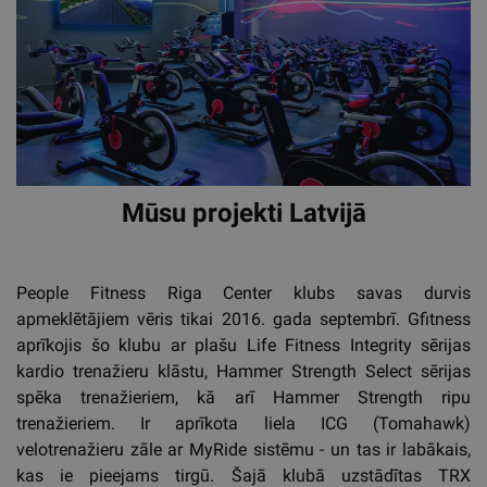
Mūsu projekti Latvijā
People Fitness Riga Center klubs savas durvis
apmeklētājiem vēris tikai 2016. gada septembrī. Gfitness
aprīkojis šo klubu ar plašu Life Fitness Integrity sērijas
kardio trenažieru klāstu, Hammer Strength Select sērijas
spēka trenažieriem, kā arī Hammer Strength ripu
trenažieriem. Ir aprīkota liela ICG (Tomahawk)
velotrenažieru zāle ar MyRide sistēmu - un tas ir labākais,
kas ie pieejams tirgū. Šajā klubā uzstādītas TRX