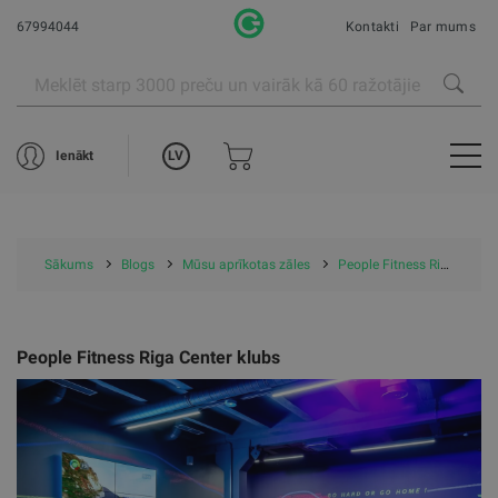
67994044
Kontakti
Par mums
LV
Ienākt
Sākums
Blogs
Mūsu aprīkotas zāles
People Fitness Riga Center klubs
People Fitness Riga Center klubs