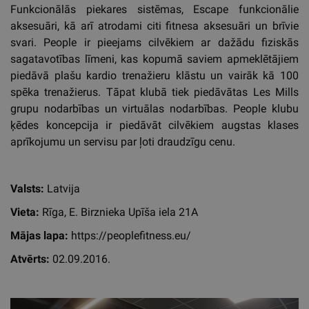
Funkcionālās piekares sistēmas, Escape funkcionālie
aksesuāri, kā arī atrodami citi fitnesa aksesuāri un brīvie
svari. People ir pieejams cilvēkiem ar dažādu fiziskās
sagatavotības līmeni, kas kopumā saviem apmeklētājiem
piedāvā plašu kardio trenažieru klāstu un vairāk kā 100
spēka trenažierus. Tāpat klubā tiek piedāvātas Les Mills
grupu nodarbības un virtuālas nodarbības. People klubu
ķēdes koncepcija ir piedāvāt cilvēkiem augstas klases
aprīkojumu un servisu par ļoti draudzīgu cenu.
Valsts:
Latvija
Vieta:
Rīga, E. Birznieka Upīša iela 21A
Mājas lapa:
https://peoplefitness.eu/
Atvērts:
02.09.2016.