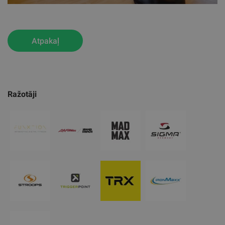
Atpakaļ
Ražotāji