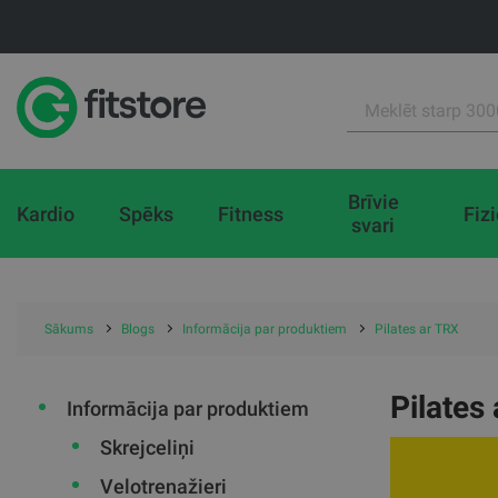
Brīvie
Kardio
Spēks
Fitness
Fiz
svari
Sākums
Blogs
Informācija par produktiem
Pilates ar TRX
Pilates
Informācija par produktiem
Skrejceliņi
Velotrenažieri