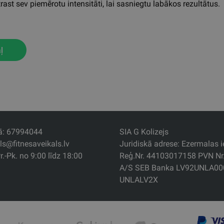
rast sev piemērotu intensitāti, lai sasniegtu labākos rezultātus.
ļ
jā: 67994044
SIA G Kolizejs
als@fitnesaveikals.lv
Juridiskā adrese: Ezermalas ie
r.-Pk. no 9:00 līdz 18:00
Reģ.Nr. 44103017158 PVN N
A/S SEB Banka LV92UNLA00
UNLALV2X