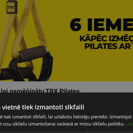
, lai pamēģinātu
TRX
Pilates
a treniņu metode, kas izmanto ķermeņa svaru un piekares sistēmu, 
 vietnē tiek izmantoti sīkfaili
 kustību efektivitāti un ir droša locītavām. Ar TRX iespējams iz
ē tiek izmantoti sīkfaili, lai uzlabotu lietotāju pieredzi. Izmantoj
stress un uzlabota noskaņojums
tat visu sīkfailu izmantošanai saskaņā ar mūsu sīkfailu politiku.
Las
z samazināt stresu, koncentrējoties uz elpošanu un kustībām. Ta