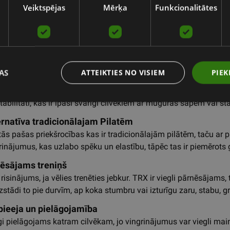
 mierīgāk un līdzsvarotāk. Tāpat kā jebkura cita fiziskā aktivitāt
Veiktspējas
Mērķa
Funkcionalitātes
n sniedzot papildus enerģiju.
enerģija un motivācija
X uzlabo asinsriti un palielina skābekļa piegādi ķermenim. Tas sn
ciju sasniegt jaunus mērķus. Regulārs treniņš ar TRX palīdz ne tik
AS
ATTEIKTIES NO VISIEM
PIEK
uguru un uzlabo stāju
s, kā nostiprināt muguras muskuļus un uzlabot stāju. Aktivizējot
abilitāti, kas ir īpaši svarīgi cilvēkiem ar muguras sāpēm vai s
ternatīva tradicionālajam Pilatēm
ās pašas priekšrocības kas ir tradicionālajām pilātēm, taču ar p
inājumus, kas uzlabo spēku un elastību, tāpēc tas ir piemērots 
nēsājams treniņš
s risinājums, ja vēlies trenēties jebkur. TRX ir viegli pārnēsājam
stādi to pie durvīm, ap koka stumbru vai izturīgu zaru, stabu, gr
 pieeja un pielāgojamība
īgi pielāgojams katram cilvēkam, jo vingrinājumus var viegli main