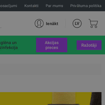
nosacījumi
Kontakti
Par mums
Privātuma politika
LV
Ienākt
igiēna un
akcijas
Ražotāji
zinfekcija
preces