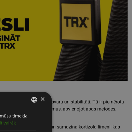
×
lai attīstītu spēku, līdzsvaru un stabilitāti. Tā ir piemērota
pildīt arī Pilates vingrinājumus, apvienojot abas metodes.
ot mūsu tīmekļa
LATVIAN
īt vairāk
ENGLISH
s aktivizē nervu sistēmu un samazina kortizola līmeni, kas