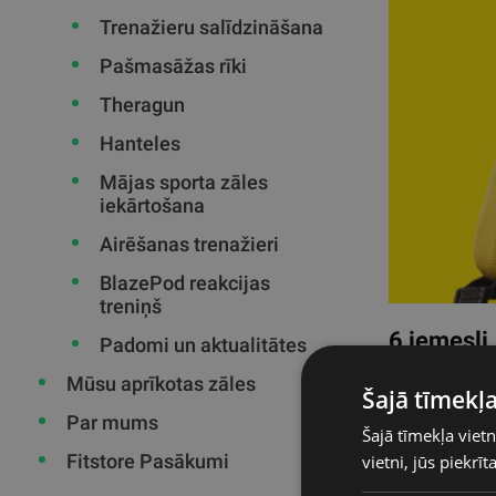
Trenažieru salīdzināšana
Pašmasāžas rīki
Theragun
Hanteles
Mājas sporta zāles
iekārtošana
Airēšanas trenažieri
BlazePod reakcijas
treniņš
6 iemesli
Padomi un aktualitātes
TRX ir efektīv
Mūsu aprīkotas zāles
Šajā tīmekļa
visiem, uzlabo
Par mums
Šajā tīmekļa vietn
Samazināts 
Fitstore Pasākumi
vietni, jūs piekrī
Pilates palīd