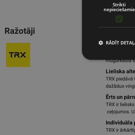
palīdz justies
Strikti
nepieciešamie
noskaņojumu u
Palielināta 
Pilates ar TR
Ražotāji
veicina motivā
RĀDĪT DETAĻ
Stabilizē m
Lielisks veid
mugurkaula st
Lieliska al
TRX piedāvā t
dažādus vingr
Ērts un pār
TRX ir lielisk
ceļojumos. Uz
Individuāla
TRX ir ārkārt