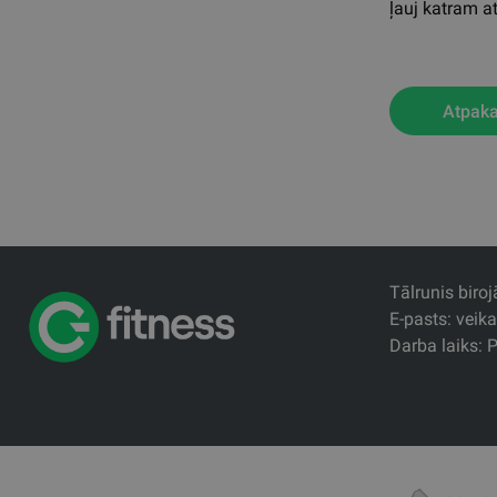
ļauj katram at
Atpaka
Tālrunis biro
E-pasts: veik
Darba laiks: P