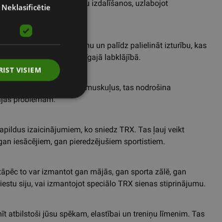
e, pilates veicina endorfīnu izdalīšanos, uzlabojot
RUSSIAN
Neklasificētie
iedz enerģijas pieplūdumu un palīdz palielināt izturību, kas
ai fiziskajā, bet arī garīgajā labklājībā.
RIST VISIEM
 dziļos vēdera un iegurņa muskuļus, tas nodrošina
tājas problēmām.
apildus izaicinājumiem, ko sniedz TRX. Tas ļauj veikt
gan iesācējiem, gan pieredzējušiem sportistiem.
s, tāpēc to var izmantot gan mājās, gan sporta zālē, gan
iestu siju, vai izmantojot speciālo TRX sienas stiprinājumu.
īt atbilstoši jūsu spēkam, elastībai un treniņu līmenim. Tas