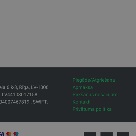
Piegāde/Atgriešana
la 6 k-3, Rīga, LV-1006
Apmaksa
r. LV44103017158
Pirkšanas nosacījumi
04007467819 , SWIFT:
Kontakti
Privātuma politika