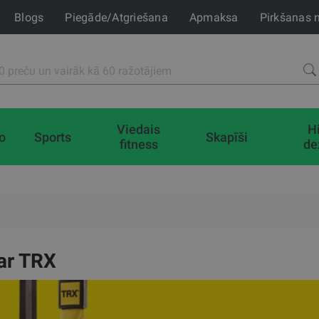
Blogs
Piegāde/Atgriešana
Apmaksa
Pirkšanas 
Viedais
H
io
Sports
Skapīši
fitness
de
 ar TRX