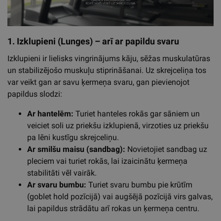
1. Izklupieni (Lunges) – arī ar papildu svaru
Izklupieni ir lielisks vingrinājums kāju, sēžas muskulatūras
un stabilizējošo muskuļu stiprināšanai. Uz skrejceliņa tos
var veikt gan ar savu ķermeņa svaru, gan pievienojot
papildus slodzi:
Ar hantelēm:
Turiet hanteles rokās gar sāniem un
veiciet soli uz priekšu izklupienā, virzoties uz priekšu
pa lēni kustīgu skrejceliņu.
Ar smilšu maisu (sandbag):
Novietojiet sandbag uz
pleciem vai turiet rokās, lai izaicinātu ķermeņa
stabilitāti vēl vairāk.
Ar svaru bumbu:
Turiet svaru bumbu pie krūtīm
(goblet hold pozīcijā) vai augšējā pozīcijā virs galvas,
lai papildus strādātu arī rokas un ķermeņa centru.