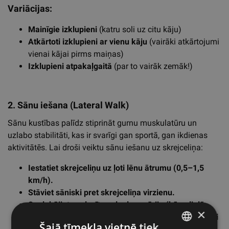
Variācijas:
Mainīgie izklupieni
(katru soli uz citu kāju)
Atkārtoti izklupieni ar vienu kāju
(vairāki atkārtojumi
vienai kājai pirms maiņas)
Izklupieni atpakaļgaitā
(par to vairāk zemāk!)
2. Sānu iešana (Lateral Walk)
Sānu kustības palīdz stiprināt gurnu muskulatūru un
uzlabo stabilitāti, kas ir svarīgi gan sportā, gan ikdienas
aktivitātēs. Lai droši veiktu sānu iešanu uz skrejceliņa:
Iestatiet skrejceliņu uz ļoti lēnu ātrumu (0,5–1,5
km/h).
Stāviet sāniski pret skrejceliņa virzienu.
Saglabājiet puslocītu ceļgalu pozīciju (kā nelielā
×
pietupienā) un ejiet sāniski, pārmaiņus krustojot vai
Šajā tīmekļa vietnē tiek