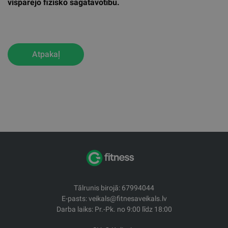
vispārējo fizisko sagatavotību.
Atpakaļ
Tālrunis birojā: 67994044
E-pasts: veikals@fitnesaveikals.lv
Darba laiks: Pr.-Pk. no 9:00 līdz 18:00