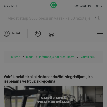
67994044
Kontakti
Par mums
LV
Ienākt
Sākums
Blogs
Informācija par produktiem
Vairāk nekā tikai skriešana: dažādi vingrinājumi, ko iespējams veikt uz skrejceliņa
Vairāk nekā tikai skriešana: dažādi vingrinājumi, ko
iespējams veikt uz skrejceliņa