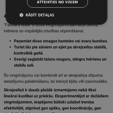
ATTEIKTIES NO VISIEM
RĀDĪT DETAĻAS
4. "Farmer's Walk" (staigāšana ar svaru)
"Farmer's Walk" ir izcils vingrinājums ķermeņa centra,
tvēriena un vispārējās izturības stiprināšanai.
Paņemiet divas smagas hanteles vai svaru bumbas.
Turiet tās pie sāniem un ejiet pa skrejceliņu stabilā,
kontrolētā gaitā.
Svarīgi saglabāt taisnu muguru, stingru tvērienu un
stabilu soli.
Šo vingrinājumu var kombinēt arī ar skrejceliņa slīpuma
iestatījumu palielināšanu, lai treniņš kļūtu vēl izaicinošāks.
Skrejceliņš ir daudz plašāk izmantojams nekā tikai
lineārai kustībai uz priekšu. Eksperimentējot ar dažādiem
vingrinājumiem, iespējams būtiski uzlabot treniņa
efektivitāti, stiprinot gan spēku, gan koordināciju, gan