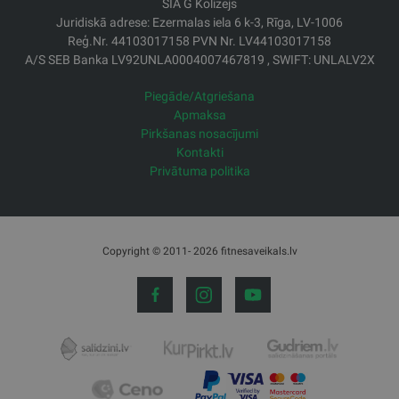
SIA G Kolizejs
Juridiskā adrese: Ezermalas iela 6 k-3, Rīga, LV-1006
Reģ.Nr. 44103017158 PVN Nr. LV44103017158
A/S SEB Banka LV92UNLA0004007467819 , SWIFT: UNLALV2X
Piegāde/Atgriešana
Apmaksa
Pirkšanas nosacījumi
Kontakti
Privātuma politika
Copyright © 2011- 2026 fitnesaveikals.lv