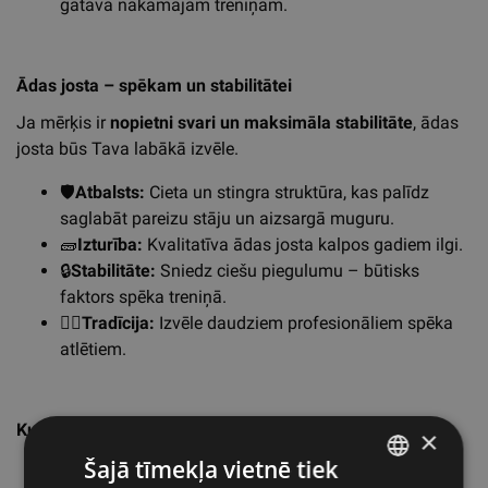
gatava nākamajam treniņam.
Ādas josta – spēkam un stabilitātei
Ja mērķis ir
nopietni svari un maksimāla stabilitāte
, ādas
josta būs Tava labākā izvēle.
🛡️
Atbalsts:
Cieta un stingra struktūra, kas palīdz
saglabāt pareizu stāju un aizsargā muguru.
🧱
Izturība:
Kvalitatīva ādas josta kalpos gadiem ilgi.
🔒
Stabilitāte:
Sniedz ciešu piegulumu – būtisks
faktors spēka treniņā.
🏋️‍♂️
Tradīcija:
Izvēle daudziem profesionāliem spēka
atlētiem.
Kuru jostu izvēlēties?
×
Šajā tīmekļa vietnē tiek
Powerliftingam vai smagiem pacēlieniem?
Izvēlies