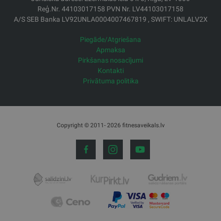
Reģ.Nr. 44103017158 PVN Nr. LV44103017158
A/S SEB Banka LV92UNLA0004007467819 , SWIFT: UNLALV2X
Piegāde/Atgriešana
Apmaksa
Pirkšanas nosacījumi
Kontakti
Privātuma politika
Copyright © 2011- 2026 fitnesaveikals.lv