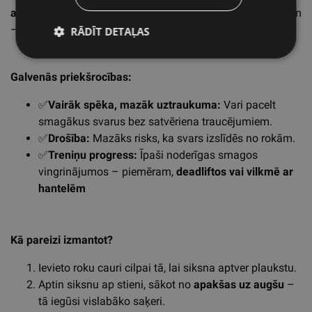
apakšdelmiem
, ļaujot koncentrēties uz lielajiem muskuļiem
– muguru, kājām, pleciem.
RĀDĪT DETAĻAS
Galvenās priekšrocības:
✅
Vairāk spēka, mazāk uztraukuma:
Vari pacelt
smagākus svarus bez satvēriena traucējumiem.
✅
Drošība:
Mazāks risks, ka svars izslīdēs no rokām.
✅
Treniņu progress:
Īpaši noderīgas smagos
vingrinājumos – piemēram,
deadliftos vai vilkmē ar
hantelēm
Kā pareizi izmantot?
Ievieto roku cauri cilpai tā, lai siksna aptver plaukstu.
Aptin siksnu ap stieni, sākot no
apakšas uz augšu
–
tā iegūsi vislabāko saķeri.