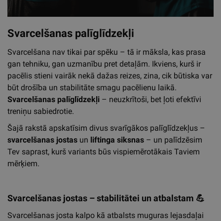
Svarcelšanas palīglīdzekļi
Svarcelšana nav tikai par spēku – tā ir māksla, kas prasa
gan tehniku, gan uzmanību pret detaļām. Ikviens, kurš ir
pacēlis stieni vairāk nekā dažas reizes, zina, cik būtiska var
būt drošība un stabilitāte smagu pacēlienu laikā.
Svarcelšanas palīglīdzekļi
– neuzkrītoši, bet ļoti efektīvi
treniņu sabiedrotie.
Šajā rakstā apskatīsim divus svarīgākos palīglīdzekļus –
svarcelšanas jostas
un
liftinga siksnas
– un palīdzēsim
Tev saprast, kurš variants būs vispiemērotākais Taviem
mērķiem.
Svarcelšanas jostas – stabilitātei un atbalstam
💪
Svarcelšanas josta kalpo kā atbalsts muguras lejasdaļai