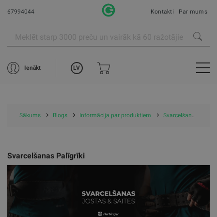
67994044
Kontakti
Par mums
LV
Ienākt
Sākums
Blogs
Informācija par produktiem
Svarcelšanas Palīgrīki
Svarcelšanas Palīgrīki