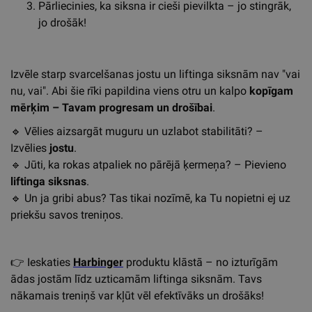
Pārliecinies, ka siksna ir cieši pievilkta – jo stingrāk,
jo drošāk!
Izvēle starp svarcelšanas jostu un liftinga siksnām nav "vai
nu, vai". Abi šie rīki papildina viens otru un kalpo
kopīgam
mērķim – Tavam progresam un drošībai
.
🔹
Vēlies aizsargāt muguru un uzlabot stabilitāti? –
Izvēlies
jostu
.
🔹
Jūti, ka rokas atpaliek no pārējā ķermeņa? – Pievieno
liftinga siksnas
.
🔹
Un ja gribi abus? Tas tikai nozīmē, ka Tu nopietni ej uz
priekšu savos treniņos.
👉
Ieskaties
Harbinger
produktu klāstā – no izturīgām
ādas jostām līdz uzticamām liftinga siksnām. Tavs
nākamais treniņš var kļūt vēl efektīvāks un drošāks!