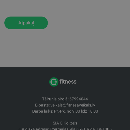
Atpakaļ
Tālrunis birojā: 67994044
E-pasts: veikals@fitnesaveikals.lv
Darba laiks: Pr.-Pk. no 9:00 līdz 18:00
SIA G Kolizejs
Juridiskā adrese: Ezermalas iela 6 k-3, Rīga, LV-1006