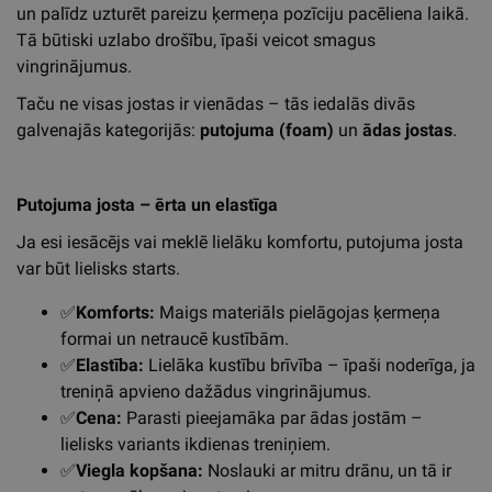
un palīdz uzturēt pareizu ķermeņa pozīciju pacēliena laikā.
Tā būtiski uzlabo drošību, īpaši veicot smagus
vingrinājumus.
Taču ne visas jostas ir vienādas – tās iedalās divās
galvenajās kategorijās:
putojuma (foam)
un
ādas jostas
.
Putojuma josta – ērta un elastīga
Ja esi iesācējs vai meklē lielāku komfortu, putojuma josta
var būt lielisks starts.
✅
Komforts:
Maigs materiāls pielāgojas ķermeņa
formai un netraucē kustībām.
✅
Elastība:
Lielāka kustību brīvība – īpaši noderīga, ja
treniņā apvieno dažādus vingrinājumus.
✅
Cena:
Parasti pieejamāka par ādas jostām –
lielisks variants ikdienas treniņiem.
✅
Viegla kopšana:
Noslauki ar mitru drānu, un tā ir