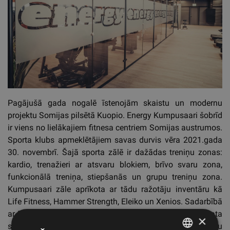
Pagājušā gada nogalē īstenojām skaistu un modernu
projektu Somijas pilsētā Kuopio. Energy Kumpusaari šobrīd
ir viens no lielākajiem fitnesa centriem Somijas austrumos.
Sporta klubs apmeklētājiem savas durvis vēra 2021.gada
30. novembrī. Šajā sporta zālē ir dažādas treniņu zonas:
kardio, trenažieri ar atsvaru blokiem, brīvo svaru zona,
funkcionālā treniņa, stiepšanās un grupu treniņu zona.
Kumpusaari zāle aprīkota ar tādu ražotāju inventāru kā
Life Fitness, Hammer Strength, Eleiko un Xenios. Sadarbībā
ar Fit Interiors mēs izveidojām skaistus un dabiska izskata
×
skapīšus ģērbtuvē, kā arī recepcijā ierīkojām modernu