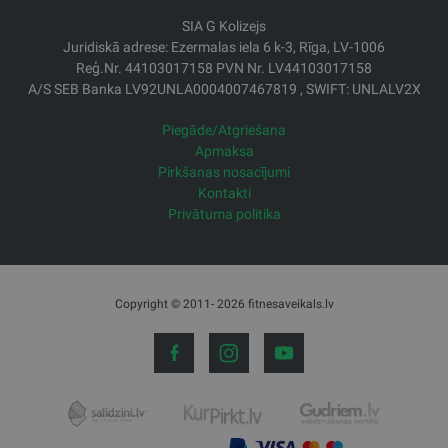
SIA G Kolizejs
Juridiskā adrese: Ezermalas iela 6 k-3, Rīga, LV-1006
Reģ.Nr. 44103017158 PVN Nr. LV44103017158
A/S SEB Banka LV92UNLA0004007467819 , SWIFT: UNLALV2X
Piegāde/Atgriešana
Apmaksa
Pirkšanas nosacījumi
Kontakti
Privātuma politika
Copyright © 2011- 2026 fitnesaveikals.lv