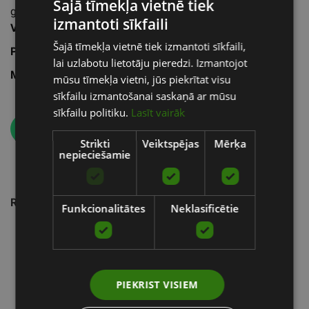
Šajā tīmekļa vietnē tiek
galdu.
izmantoti sīkfaili
LATVIAN
Valsts
: Somija
Šajā tīmekļa vietnē tiek izmantoti sīkfaili,
ENGLISH
Pilsēta
: Kuopio
lai uzlabotu lietotāju pieredzi. Izmantojot
RUSSIAN
Mājaslapa
:
https://www.kuntokeskusenergy.com/
mūsu tīmekļa vietni, jūs piekrītat visu
sīkfailu izmantošanai saskaņā ar mūsu
sīkfailu politiku.
Lasīt vairāk
Atpakaļ
Strikti
Veiktspējas
Mērķa
nepieciešamie
Ražotāji
Funkcionalitātes
Neklasificētie
PIEKRIST VISIEM