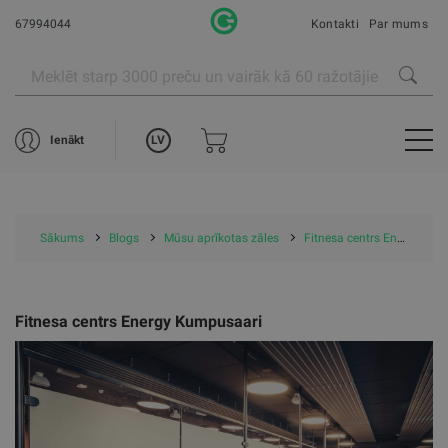
67994044
Kontakti
Par mums
LV
Ienākt
Sākums
Blogs
Mūsu aprīkotas zāles
Fitnesa centrs Energy Kumpusaari
Fitnesa centrs Energy Kumpusaari