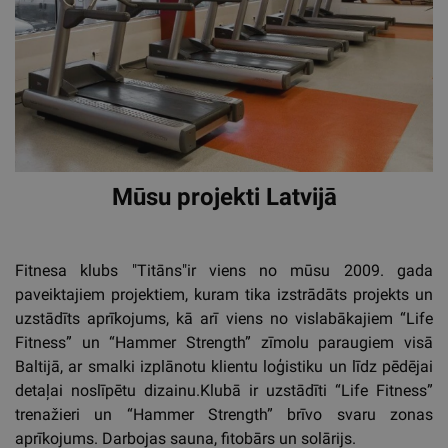
Mūsu projekti Latvijā
Fitnesa klubs "Titāns"ir viens no mūsu 2009. gada
paveiktajiem projektiem, kuram tika izstrādāts projekts un
uzstādīts aprīkojums, kā arī viens no vislabākajiem “Life
Fitness” un “Hammer Strength” zīmolu paraugiem visā
Baltijā, ar smalki izplānotu klientu loģistiku un līdz pēdējai
detaļai noslīpētu dizainu.Klubā ir uzstādīti “Life Fitness”
trenažieri un “Hammer Strength” brīvo svaru zonas
aprīkojums. Darbojas sauna, fitobārs un solārijs.