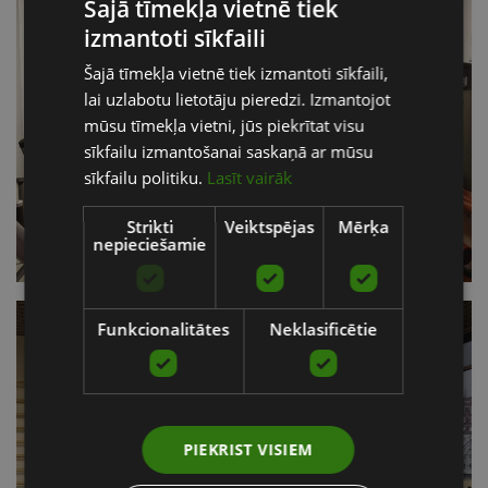
Šajā tīmekļa vietnē tiek
izmantoti sīkfaili
LATVIAN
Šajā tīmekļa vietnē tiek izmantoti sīkfaili,
ENGLISH
lai uzlabotu lietotāju pieredzi. Izmantojot
RUSSIAN
mūsu tīmekļa vietni, jūs piekrītat visu
sīkfailu izmantošanai saskaņā ar mūsu
sīkfailu politiku.
Lasīt vairāk
Strikti
Veiktspējas
Mērķa
nepieciešamie
Funkcionalitātes
Neklasificētie
PIEKRIST VISIEM