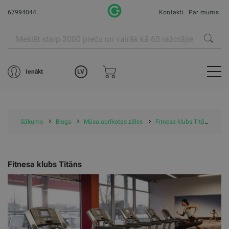
67994044
Kontakti
Par mums
LV
Ienākt
Sākums
Blogs
Mūsu aprīkotas zāles
Fitnesa klubs Titāns
Fitnesa klubs Titāns