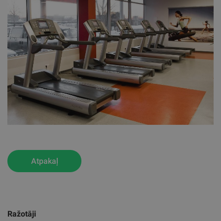
Atpakaļ
Ražotāji