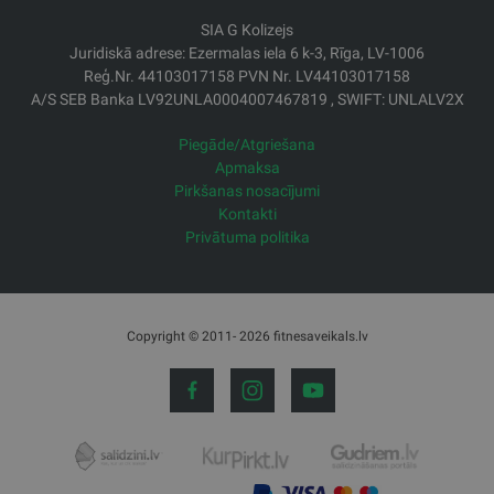
SIA G Kolizejs
Juridiskā adrese: Ezermalas iela 6 k-3, Rīga, LV-1006
Reģ.Nr. 44103017158 PVN Nr. LV44103017158
A/S SEB Banka LV92UNLA0004007467819 , SWIFT: UNLALV2X
Piegāde/Atgriešana
Apmaksa
Pirkšanas nosacījumi
Kontakti
Privātuma politika
Copyright © 2011- 2026 fitnesaveikals.lv