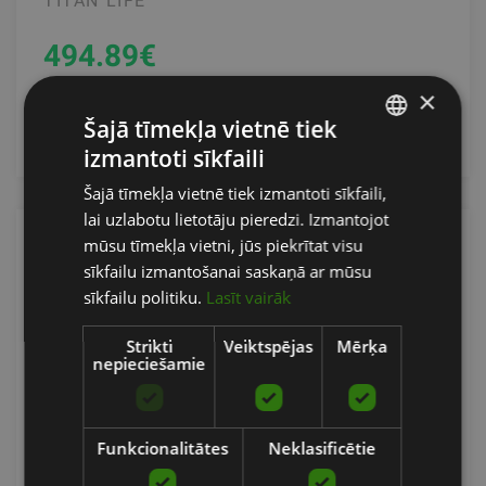
TITAN LIFE
494.89
€
×
Šajā tīmekļa vietnē tiek
pievienot grozam
izmantoti sīkfaili
LATVIAN
Šajā tīmekļa vietnē tiek izmantoti sīkfaili,
ENGLISH
lai uzlabotu lietotāju pieredzi. Izmantojot
RUSSIAN
mūsu tīmekļa vietni, jūs piekrītat visu
sīkfailu izmantošanai saskaņā ar mūsu
sīkfailu politiku.
Lasīt vairāk
Strikti
Veiktspējas
Mērķa
nepieciešamie
Funkcionalitātes
Neklasificētie
TITAN LIFE MAGNETIC INDOOR S62