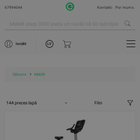
67994044
Kontakti
Par mums
LV
Ienākt
Sākums
Meklēt
144 preces lapā
Filtri