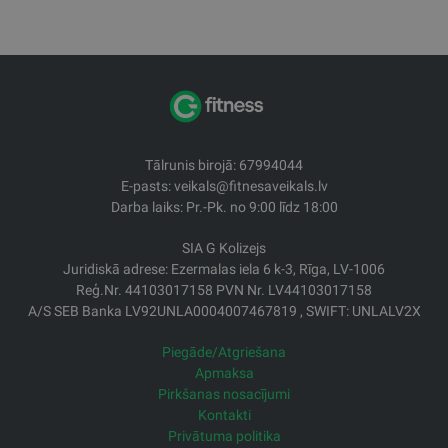
Tālrunis birojā: 67994044
E-pasts: veikals@fitnesaveikals.lv
Darba laiks: Pr.-Pk. no 9:00 līdz 18:00
SIA G Kolizejs
Juridiskā adrese: Ezermalas iela 6 k-3, Rīga, LV-1006
Reģ.Nr. 44103017158 PVN Nr. LV44103017158
A/S SEB Banka LV92UNLA0004007467819 , SWIFT: UNLALV2X
Piegāde/Atgriešana
Apmaksa
Pirkšanas nosacījumi
Kontakti
Privātuma politika