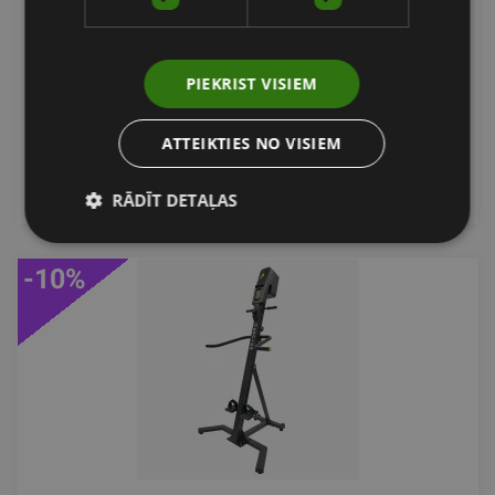
VELOTRENAŽIERIS
TITAN LIFE
PIEKRIST VISIEM
453.41
€
ATTEIKTIES NO VISIEM
pievienot grozam
RĀDĪT DETAĻAS
-10%