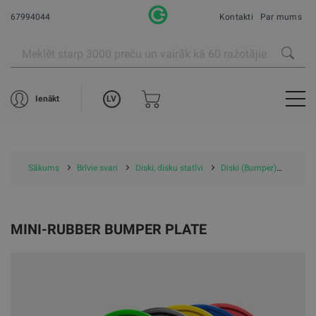
67994044
Kontakti
Par mums
LV
Ienākt
Sākums
Brīvie svari
Diski, disku statīvi
Diski (Bumper)
Mini-
MINI-RUBBER BUMPER PLATE