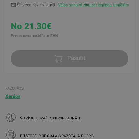
Šī prece nav noliktavā -
Vēlos saņemt ziņu par iegādes iespējām
No 21.30€
Preces cena norādīta ar PVN
Pasūtīt
RAŽOTĀJS
Xenios
ŠO ZĪMOLU IZVĒLAS PROFESIONĀĻI
FITSTORE IR OFICIĀLAIS RAŽOTĀJA DĪLERIS