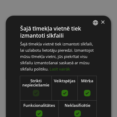
×
Šajā tīmekļa vietnē tiek
izmantoti sīkfaili
LATVIAN
Šajā tīmekļa vietnē tiek izmantoti sīkfaili,
ENGLISH
lai uzlabotu lietotāju pieredzi. Izmantojot
RUSSIAN
mūsu tīmekļa vietni, jūs piekrītat visu
sīkfailu izmantošanai saskaņā ar mūsu
sīkfailu politiku.
Lasīt vairāk
Strikti
Veiktspējas
Mērķa
nepieciešamie
Funkcionalitātes
Neklasificētie