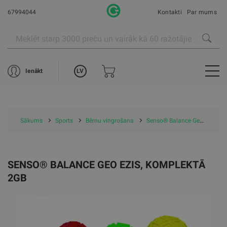
67994044
Kontakti
Par mums
LV
Ienākt
Sākums
Sports
Bērnu vingrošana
Senso® Balance Geo ezis, komplektā 2gb
SENSO® BALANCE GEO EZIS, KOMPLEKTĀ
2GB