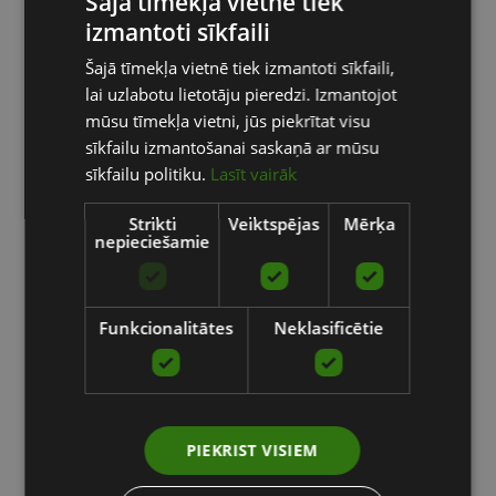
Šajā tīmekļa vietnē tiek
izmantoti sīkfaili
LATVIAN
Šajā tīmekļa vietnē tiek izmantoti sīkfaili,
ENGLISH
lai uzlabotu lietotāju pieredzi. Izmantojot
RUSSIAN
mūsu tīmekļa vietni, jūs piekrītat visu
sīkfailu izmantošanai saskaņā ar mūsu
sīkfailu politiku.
Lasīt vairāk
Strikti
Veiktspējas
Mērķa
nepieciešamie
Funkcionalitātes
Neklasificētie
PIEKRIST VISIEM