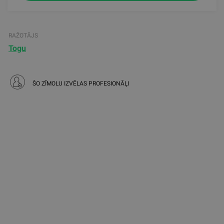
RAŽOTĀJS
Togu
ŠO ZĪMOLU IZVĒLAS PROFESIONĀĻI