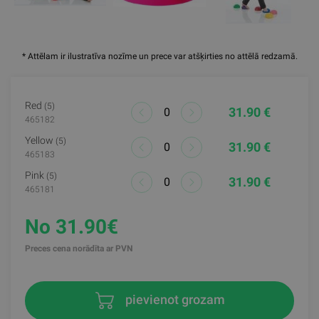
* Attēlam ir ilustratīva nozīme un prece var atšķirties no attēlā redzamā.
Red
(5)
31.90 €
465182
Yellow
(5)
31.90 €
465183
Pink
(5)
31.90 €
465181
No 31.90€
Preces cena norādīta ar PVN
pievienot grozam