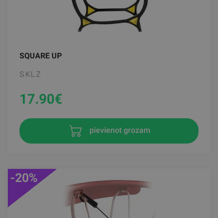
SQUARE UP
SKLZ
17.90
€
pievienot grozam
-20%