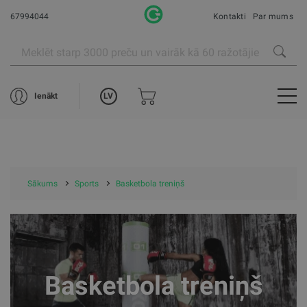
67994044
Kontakti
Par mums
LV
Ienākt
Sākums
Sports
Basketbola treniņš
Basketbola treniņš