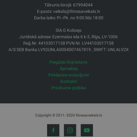
Tālrunis birojā: 67994044
E-pasts: veikals@fitnesaveikals.lv
Darba laiks: Pr.-Pk. no 9:00 līdz 18:00
SIA G Kolizejs
Juridiskā adrese: Ezermalas iela 6 k-3, Rīga, LV-1006
Reģ.Nr. 44103017158 PVN Nr. LV44103017158
A/S SEB Banka LV92UNLA0004007467819 , SWIFT: UNLALV2X
Piegāde/Atgriešana
Apmaksa
Pirkšanas nosacījumi
Kontakti
Privātuma politika
Copyright © 2011- 2026 fitnesaveikals.lv