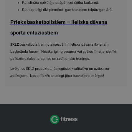
Palielināta spēlētāju pašpārliecinātība laukumā.
Daudzpusīgi rīki, piemēroti gan treniņiem telpās, gan ārā.
Prieks basketbolistiem – lieliska dāvana
sporta entuziastiem
SKLZ
basketbola treniņu aksesuāri ir lieliska dāvana ikvienam
basketbola fanam. Neatkarīgi no vecuma vai spēles līmeņa, šie rīki
palīdzēs uzlabot prasmes un radīt prieku treniņos.
Izvēloties SKLZ produktus, jūs iegūsiet kvalitatīvu un uzticamu
aprīkojumu, kas palīdzēs sasniegt jūsu basketbola mērķus!