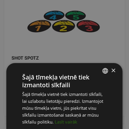
SHOT SPOTZ
×
SKLZ
Šajā tīmekļa vietnē tiek
31.90
€
izmantoti sīkfaili
LATVIAN
Šajā tīmekļa vietnē tiek izmantoti sīkfaili,
ENGLISH
lai uzlabotu lietotāju pieredzi. Izmantojot
pievienot grozam
RUSSIAN
mūsu tīmekļa vietni, jūs piekrītat visu
sīkfailu izmantošanai saskaņā ar mūsu
sīkfailu politiku.
Lasīt vairāk