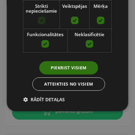
Strikti
Veiktspējas
Mērķa
nepieciešamie
Funkcionalitātes
Neklasificētie
LIGHTWEIGHT CONTROL BASKETBALL
PIEKRIST VISIEM
SKLZ
ATTEIKTIES NO VISIEM
39.91
€
RĀDĪT DETAĻAS
pievienot grozam