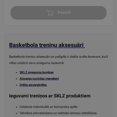
Pasūtīt
Basketbola treniņu aksesuāri
Basketbola treniņu aksesuāri un palīgrīki ir ideāla izvēle ikvienam, kurš
vēlas uzlabot savu sniegumu laukumā.
SKLZ smaguma bumbas
Aizsarga pozīcijas manekeni
Dribla aizsargbrilles
Ieguvumi treniņos ar SKLZ produktiem
Uzlabota individuālā un komandas spēle.
Tehnikas pilnveidošana un taktisko iemaņu attīstīšana.