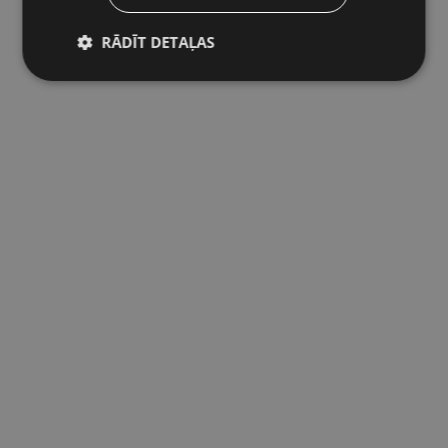
RĀDĪT DETAĻAS