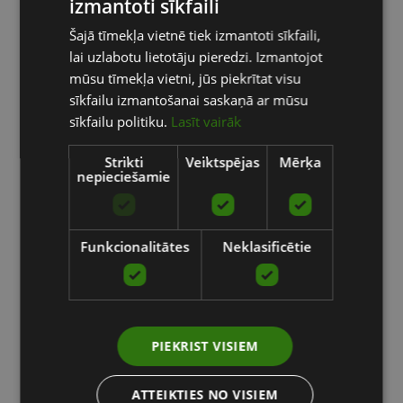
izmantoti sīkfaili
LATVIAN
Šajā tīmekļa vietnē tiek izmantoti sīkfaili,
ENGLISH
lai uzlabotu lietotāju pieredzi. Izmantojot
RUSSIAN
mūsu tīmekļa vietni, jūs piekrītat visu
sīkfailu izmantošanai saskaņā ar mūsu
sīkfailu politiku.
Lasīt vairāk
Strikti
Veiktspējas
Mērķa
nepieciešamie
Funkcionalitātes
Neklasificētie
PIEKRIST VISIEM
ATTEIKTIES NO VISIEM