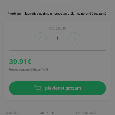
* Attēlam ir ilustratīva nozīme un prece var atšķirties no attēlā redzamā.
DAUDZUMS
39.91€
Preces cena norādīta ar PVN
pievienot grozam
RAŽOTĀJS
ARTIKULS
IR NOLIKTAVĀ: