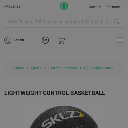
67994044
Kontakti
Par mums
LV
Ienākt
Sākums
Sports
Basketbola treniņš
Lightweight Control Basketball
LIGHTWEIGHT CONTROL BASKETBALL