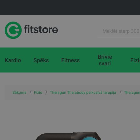
Brīvie
Kardio
Spēks
Fitness
Fiz
svari
Sākums
Fizio
Theragun Therabody perkusīvā terapija
Theragun