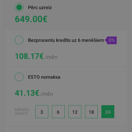
Pērc uzreiz
649.00€
Bezprocentu kredīts uz 6 menēšiem
0%
108.17
€
/mēn
ESTO nomaksa
41.13
€
/mēn
MĒNEŠU
3
6
12
18
24
SKAITS