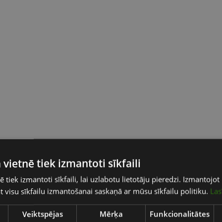
 vietnē tiek izmantoti sīkfaili
ē tiek izmantoti sīkfaili, lai uzlabotu lietotāju pieredzi. Izmantoj
tat visu sīkfailu izmantošanai saskaņā ar mūsu sīkfailu politiku.
Las
Veiktspējas
Mērķa
Funkcionalitātes