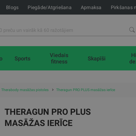
Blogs
Piegāde/Atgriešana
Apmaksa
Pirkšanas 
Viedais
H
io
Sports
Skapīši
fitness
de
 Therabody masāžas pistoles
Theragun PRO PLUS masāžas ierīce
THERAGUN PRO PLUS
MASĀŽAS IERĪCE