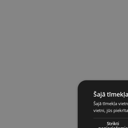
Šajā tīmekļa
Šajā tīmekļa vietn
vietni, jūs piekrī
Strikti
nepieciešamie