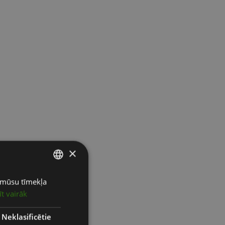
×
ot mūsu tīmekļa
LATVIAN
īt vairāk
ENGLISH
RUSSIAN
Neklasificētie