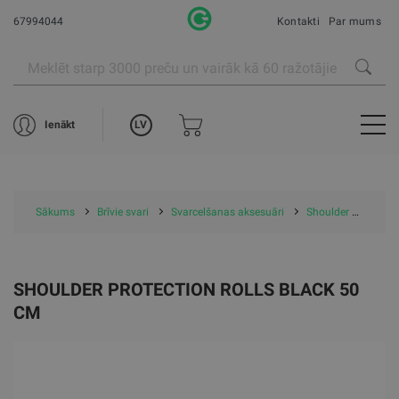
67994044
Kontakti
Par mums
LV
Ienākt
Sākums
Brīvie svari
Svarcelšanas aksesuāri
Shoulder protection rolls black 50 cm
SHOULDER PROTECTION ROLLS BLACK 50
CM