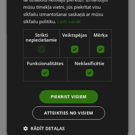
RUSSIAN
mūsu tīmekļa vietni, jūs piekrītat visu
sīkfailu izmantošanai saskaņā ar mūsu
sīkfailu politiku.
Lasīt vairāk
Strikti
Veiktspējas
Mērķa
nepieciešamie
Funkcionalitātes
Neklasificētie
PIEKRIST VISIEM
ATTEIKTIES NO VISIEM
RĀDĪT DETAĻAS