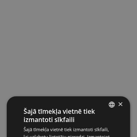
×
Šajā tīmekļa vietnē tiek
izmantoti sīkfaili
LATVIAN
Šajā tīmekļa vietnē tiek izmantoti sīkfaili,
ENGLISH
lai uzlabotu lietotāju pieredzi. Izmantojot