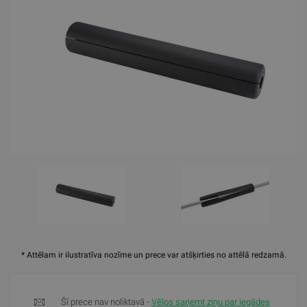
* Attēlam ir ilustratīva nozīme un prece var atšķirties no attēlā redzamā.
Šī prece nav noliktavā -
Vēlos saņemt ziņu par iegādes