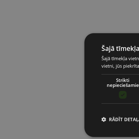
Šajā tīmekļa
Šajā tīmekļa vietn
vietni, jūs piekrī
Strikti
nepieciešamie
RĀDĪT DETAĻ