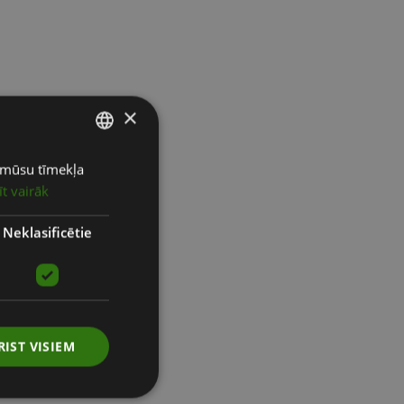
×
ot mūsu tīmekļa
LATVIAN
īt vairāk
ENGLISH
RUSSIAN
Neklasificētie
RIST VISIEM