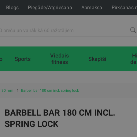
Blogs
Piegāde/Atgriešana
Apmaksa
Pirkšanas 
Viedais
H
io
Sports
Skapīši
fitness
de
ņi 30 mm
Barbell bar 180 cm incl. spring lock
BARBELL BAR 180 CM INCL.
SPRING LOCK