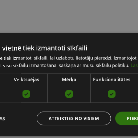
 vietnē tiek izmantoti sīkfaili
ē tiek izmantoti sīkfaili, lai uzlabotu lietotāju pieredzi. Izmantoj
tat visu sīkfailu izmantošanai saskaņā ar mūsu sīkfailu politiku.
Las
Veiktspējas
Mērķa
Funkcionalitātes
AS
ATTEIKTIES NO VISIEM
PIEK