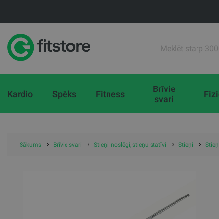
Brīvie
Kardio
Spēks
Fitness
Fiz
svari
Sākums
Brīvie svari
Stieņi, noslēgi, stieņu statīvi
Stieņi
Stie