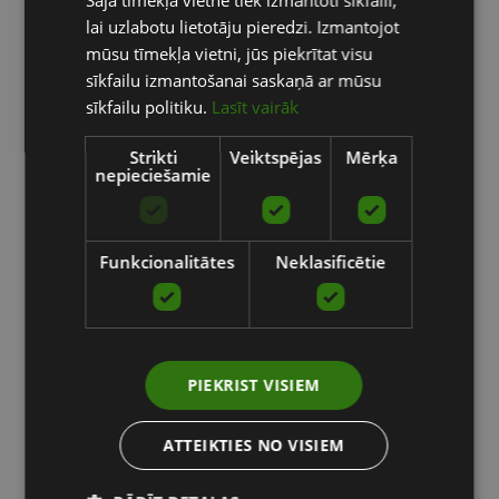
Šajā tīmekļa vietnē tiek izmantoti sīkfaili,
ENGLISH
lai uzlabotu lietotāju pieredzi. Izmantojot
RUSSIAN
mūsu tīmekļa vietni, jūs piekrītat visu
sīkfailu izmantošanai saskaņā ar mūsu
sīkfailu politiku.
Lasīt vairāk
Strikti
Veiktspējas
Mērķa
nepieciešamie
Funkcionalitātes
Neklasificētie
PIEKRIST VISIEM
ATTEIKTIES NO VISIEM