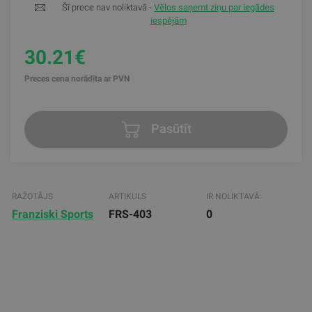
Šī prece nav noliktavā -
Vēlos saņemt ziņu par iegādes
iespējām
30.21€
Preces cena norādīta ar PVN
Pasūtīt
RAŽOTĀJS
ARTIKULS
IR NOLIKTAVĀ:
Franziski Sports
FRS-403
0