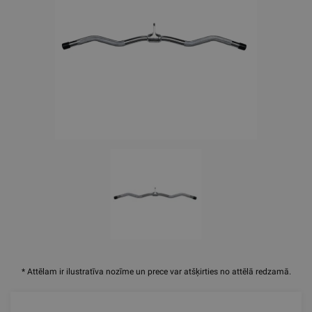
* Attēlam ir ilustratīva nozīme un prece var atšķirties no attēlā redzamā.