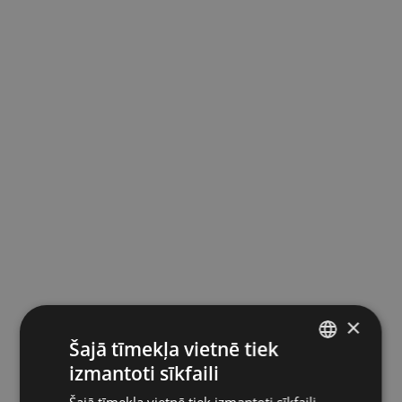
×
Šajā tīmekļa vietnē tiek
izmantoti sīkfaili
LATVIAN