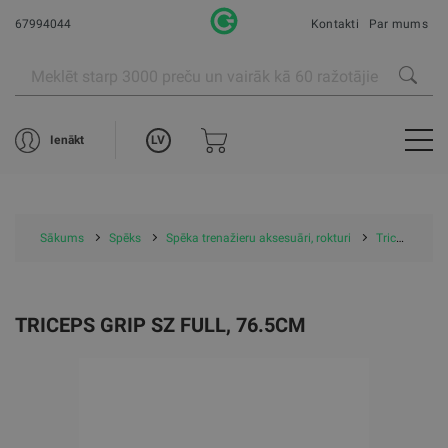
67994044
Kontakti
Par mums
LV
Ienākt
Sākums
Spēks
Spēka trenažieru aksesuāri, rokturi
Triceps grip SZ full, 76.5cm
TRICEPS GRIP SZ FULL, 76.5CM