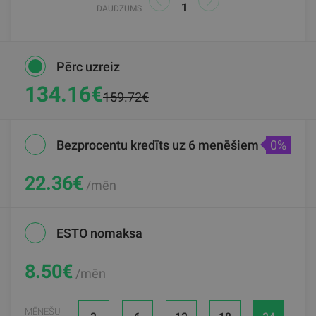
DAUDZUMS
Pērc uzreiz
134.16€
159.72€
Bezprocentu kredīts uz 6 menēšiem
0%
22.36
€
/mēn
ESTO nomaksa
8.50
€
/mēn
MĒNEŠU