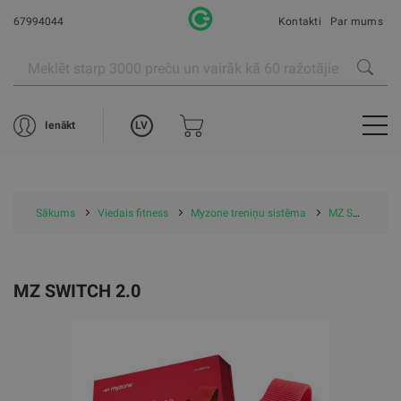
67994044
Kontakti
Par mums
LV
Ienākt
Sākums
Viedais fitness
Myzone treniņu sistēma
MZ Switch 2.0
MZ SWITCH 2.0