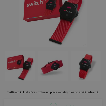
* Attēlam ir ilustratīva nozīme un prece var atšķirties no attēlā redzamā.