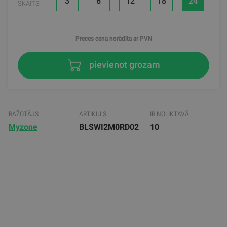
3
6
12
18
24
SKAITS
Preces cena norādīta ar PVN
pievienot grozam
RAŽOTĀJS
ARTIKULS
IR NOLIKTAVĀ:
Myzone
BLSWI2M0RD02
10