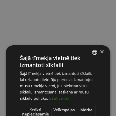
×
Šajā tīmekļa vietnē tiek
izmantoti sīkfaili
LATVIAN
Šajā tīmekļa vietnē tiek izmantoti sīkfaili,
ENGLISH
lai uzlabotu lietotāju pieredzi. Izmantojot
RUSSIAN
mūsu tīmekļa vietni, jūs piekrītat visu
sīkfailu izmantošanai saskaņā ar mūsu
sīkfailu politiku.
Lasīt vairāk
Strikti
Veiktspējas
Mērķa
nepieciešamie