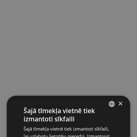
×
Šajā tīmekļa vietnē tiek
izmantoti sīkfaili
LATVIAN
Šajā tīmekļa vietnē tiek izmantoti sīkfaili,
ENGLISH
lai uzlabotu lietotāju pieredzi. Izmantojot