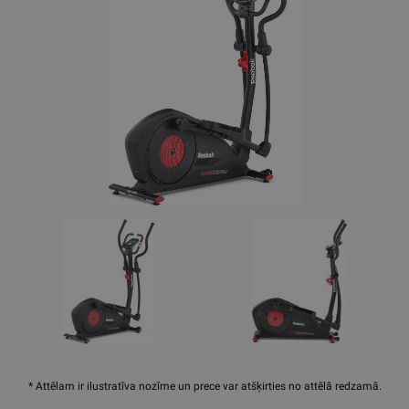
* Attēlam ir ilustratīva nozīme un prece var atšķirties no attēlā redzamā.