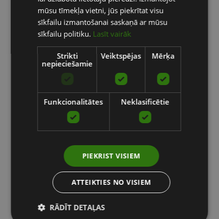
RUSSIAN
mūsu tīmekļa vietni, jūs piekrītat visu
sīkfailu izmantošanai saskaņā ar mūsu
sīkfailu politiku.
Lasīt vairāk
Strikti
Veiktspējas
Mērķa
nepieciešamie
Funkcionalitātes
Neklasificētie
PIEKRIST VISIEM
ATTEIKTIES NO VISIEM
RĀDĪT DETAĻAS