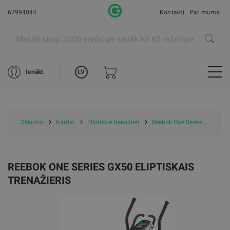
67994044
Kontakti
Par mums
LV
Ienākt
Sākums
Kardio
Eliptiskie trenažieri
Reebok One Series GX50 Eliptiskais trenažieris
REEBOK ONE SERIES GX50 ELIPTISKAIS
TRENAŽIERIS