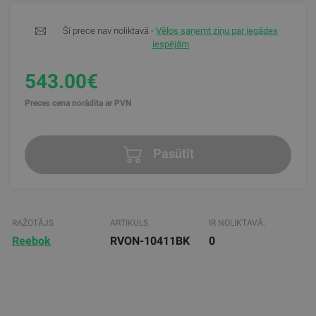
Šī prece nav noliktavā -
Vēlos saņemt ziņu par iegādes
iespējām
543.00€
Preces cena norādīta ar PVN
Pasūtīt
RAŽOTĀJS
ARTIKULS
IR NOLIKTAVĀ:
Reebok
RVON-10411BK
0