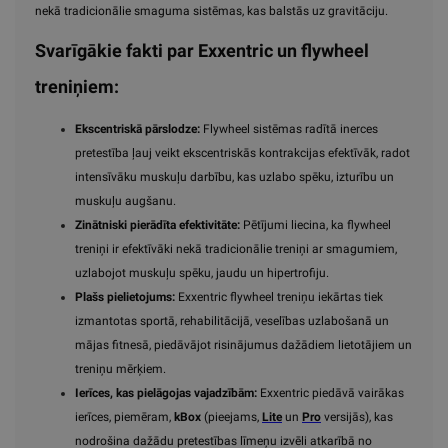
nekā tradicionālie smaguma sistēmas, kas balstās uz gravitāciju.
Svarīgākie fakti par Exxentric un flywheel
treniņiem:
Ekscentriskā pārslodze:
Flywheel sistēmas radītā inerces
pretestība ļauj veikt ekscentriskās kontrakcijas efektīvāk, radot
intensīvāku muskuļu darbību, kas uzlabo spēku, izturību un
muskuļu augšanu.
Zinātniski pierādīta efektivitāte:
Pētījumi liecina, ka flywheel
treniņi ir efektīvāki nekā tradicionālie treniņi ar smagumiem,
uzlabojot muskuļu spēku, jaudu un hipertrofiju.
Plašs pielietojums:
Exxentric flywheel treniņu iekārtas tiek
izmantotas sportā, rehabilitācijā, veselības uzlabošanā un
mājas fitnesā, piedāvājot risinājumus dažādiem lietotājiem un
treniņu mērķiem.
Ierīces, kas pielāgojas vajadzībām:
Exxentric piedāvā vairākas
ierīces, piemēram,
kBox
(pieejams,
Lite
un
Pro
versijās), kas
nodrošina dažādu pretestības līmeņu izvēli atkarībā no