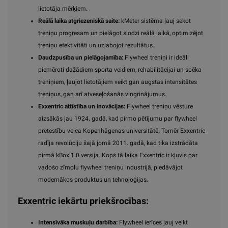
lietotāja mērķiem.
Reālā laika atgriezeniskā saite:
kMeter sistēma ļauj sekot
treniņu progresam un pielāgot slodzi reālā laikā, optimizējot
treniņu efektivitāti un uzlabojot rezultātus.
Daudzpusība un pielāgojamība:
Flywheel treniņi ir ideāli
piemēroti dažādiem sporta veidiem, rehabilitācijai un spēka
treniņiem, ļaujot lietotājiem veikt gan augstas intensitātes
treniņus, gan arī atveseļošanās vingrinājumus.
Exxentric attīstība un inovācijas:
Flywheel treniņu vēsture
aizsākās jau 1924. gadā, kad pirmo pētījumu par flywheel
pretestību veica Kopenhāgenas universitātē. Tomēr Exxentric
radīja revolūciju šajā jomā 2011. gadā, kad tika izstrādāta
pirmā kBox 1.0 versija. Kopš tā laika Exxentric ir kļuvis par
vadošo zīmolu flywheel treniņu industrijā, piedāvājot
modernākos produktus un tehnoloģijas.
Exxentric iekārtu priekšrocības:
Intensīvāka muskuļu darbība:
Flywheel ierīces ļauj veikt