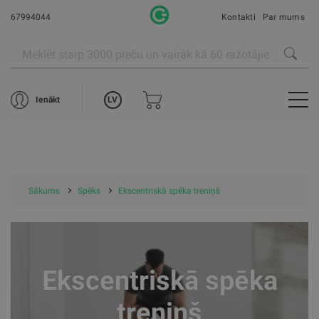
67994044
Kontakti
Par mums
LV
Ienākt
Sākums
Spēks
Ekscentriskā spēka treniņš
Ekscentriskā spēka
treniņš