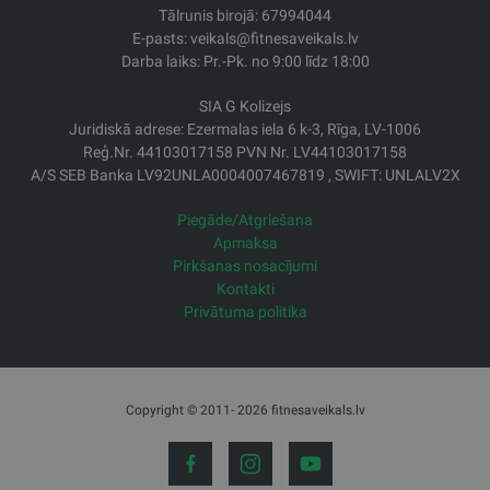
Tālrunis birojā: 67994044
E-pasts: veikals@fitnesaveikals.lv
Darba laiks: Pr.-Pk. no 9:00 līdz 18:00
SIA G Kolizejs
Juridiskā adrese: Ezermalas iela 6 k-3, Rīga, LV-1006
Reģ.Nr. 44103017158 PVN Nr. LV44103017158
A/S SEB Banka LV92UNLA0004007467819 , SWIFT: UNLALV2X
Piegāde/Atgriešana
Apmaksa
Pirkšanas nosacījumi
Kontakti
Privātuma politika
Copyright © 2011- 2026 fitnesaveikals.lv