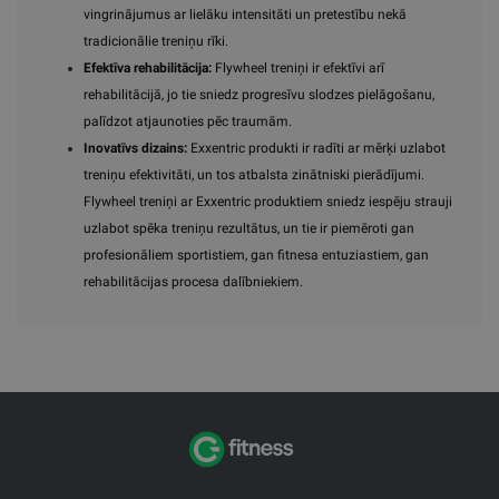
vingrinājumus ar lielāku intensitāti un pretestību nekā
tradicionālie treniņu rīki.
Efektīva rehabilitācija:
Flywheel treniņi ir efektīvi arī
rehabilitācijā, jo tie sniedz progresīvu slodzes pielāgošanu,
palīdzot atjaunoties pēc traumām.
Inovatīvs dizains:
Exxentric produkti ir radīti ar mērķi uzlabot
treniņu efektivitāti, un tos atbalsta zinātniski pierādījumi.
Flywheel treniņi ar Exxentric produktiem sniedz iespēju strauji
uzlabot spēka treniņu rezultātus, un tie ir piemēroti gan
profesionāliem sportistiem, gan fitnesa entuziastiem, gan
rehabilitācijas procesa dalībniekiem.