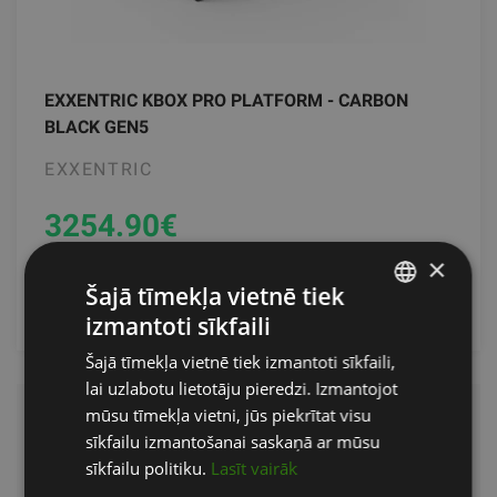
EXXENTRIC KBOX PRO PLATFORM - CARBON
BLACK GEN5
EXXENTRIC
3254.90
€
×
Šajā tīmekļa vietnē tiek
Pasūtīt
izmantoti sīkfaili
LATVIAN
Šajā tīmekļa vietnē tiek izmantoti sīkfaili,
ENGLISH
lai uzlabotu lietotāju pieredzi. Izmantojot
RUSSIAN
mūsu tīmekļa vietni, jūs piekrītat visu
Exxentric
– līderis ekscentriskajā
sīkfailu izmantošanai saskaņā ar mūsu
sīkfailu politiku.
Lasīt vairāk
spēka treniņā