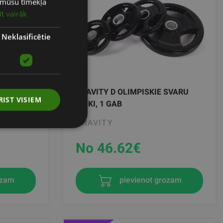
ot mūsu tīmekļa
LATVIAN
īt vairāk
ENGLISH
RUSSIAN
Neklasificētie
ING
GRAVITY D OLIMPISKIE SVARU
RIST VISIEM
RC
DISKI, 1 GAB
GRAVITY
No 46.62
€
ozam
pievienot grozam