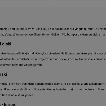
ki treniņu aprīkojuma elementi, kas ļauj veikt dažādus spēka vingrinājumus un uzlab
vajadzības, sākot no universāliem 30 mm diskiem līdz bumper diskiem un diskiem ar
i diski
 vieni no populārākajiem diskiem, kas piemēroti dažādiem treniņiem, piemēram, spē
got intensitāti atbilstoši treniņu vajadzībām un spēka līmenim. Universālais dizai
 ļauj veikt dažādus vingrinājumus.
iski
r ideāli piemēroti treniņiem, kuriem nepieciešama liela trieciena izturība, piemēram, 
eriāliem, kas nodrošina izcilu veiktspēju un ilgstošu izturību pret triecieniem. Bump
tie tiek nolaisti uz grīdas.
rokturiem