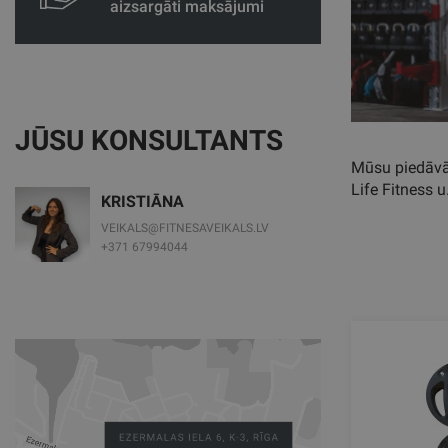
aizsargāti maksājumi
JŪSU KONSULTANTS
Mūsu piedāvāj
Life Fitness u
KRISTIĀNA
VEIKALS@FITNESAVEIKALS.LV
+371 67994044