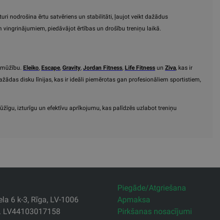
turi nodrošina ērtu satvēriens un stabilitāti, ļaujot veikt dažādus
em vingrinājumiem, piedāvājot ērtības un drošību treniņu laikā.
lgmūžību.
Eleiko
,
Escape
,
Gravity
,
Jordan Fitness
,
Life Fitness
un
Ziva
, kas ir
ādas disku līnijas, kas ir ideāli piemērotas gan profesionāliem sportistiem,
ūžīgu, izturīgu un efektīvu aprīkojumu, kas palīdzēs uzlabot treniņu
Piegāde/Atgriešana
la 6 k-3, Rīga, LV-1006
Apmaksa
r. LV44103017158
Pirkšanas nosacījumi