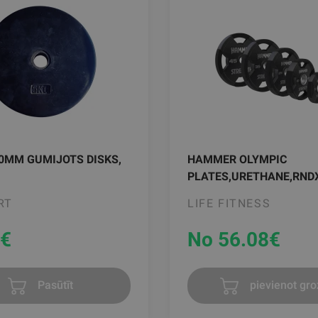
30MM GUMIJOTS DISKS,
HAMMER OLYMPIC
PLATES,URETHANE,RND
RT
LIFE FITNESS
€
No 56.08
€
Pasūtīt
pievienot gr