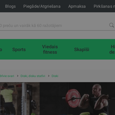
Blogs
Piegāde/Atgriešana
Apmaksa
Pirkšanas 
Viedais
H
io
Sports
Skapīši
fitness
de
Brīvie svari
Diski, disku statīvi
Diski