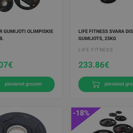
R GUMIJOTI OLIMPISKIE
LIFE FITNESS SVARA DIS
B.
GUMIJOTS, 25KG
Y
LIFE FITNESS
07
€
233.86
€
pievienot gr
pievienot grozam
-18%