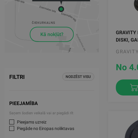
GRAVITY 
Kā nokļūt?
DISKI, GA
GRAVIT
No 4.
FILTRI
NODZĒST VISU
PIEEJAMĪBA
Saņem šodien veikalā vai ar piegādi rīt
Pieejams uzreiz
Piegāde no Eiropas noliktavas