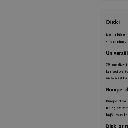
Diski
Diski ir būtis
visu treniņu 
Universāl
30 mm diski ir
kas ļauj pielā
un to elastība
Bumper d
Bumper diski i
izturīgiem mat
bojājumus, kad 
Diski ar 