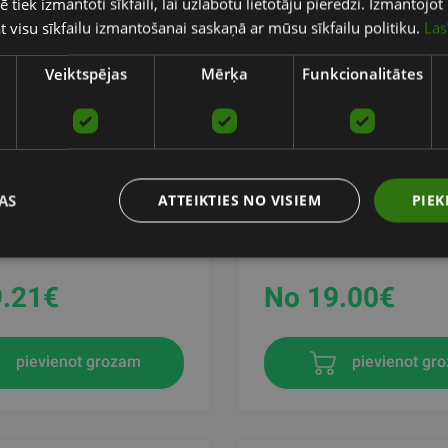
ē tiek izmantoti sīkfaili, lai uzlabotu lietotāju pieredzi. Izmantoj
tat visu sīkfailu izmantošanai saskaņā ar mūsu sīkfailu politiku.
Las
Veiktspējas
Mērķa
Funkcionalitātes
OLYMPIC
ELEIKO IWF WEIGHTLIFT
AS
ATTEIKTIES NO VISIEM
PIEK
RUBBER,RNDX
COMP./TRAINING DISCS 
TNESS
ELEIKO
.21
€
No 19.00
€
pievienot grozam
pievienot gr