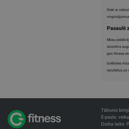
Diski ar roktur
vingrinājumus 
Pasaulē z
Mūsu piedāvāju
sinonīms augst
gan fitnesa en
Izvēloties mūs
rezultātus un
Tālrunis biro
E-pasts: veik
Darba laiks: P