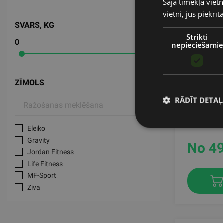
Šajā tīmekļa vietn
vietni, jūs piekrī
SVARS, KG
Strikti
0
26
nepieciešamie
ZĪMOLS
HAMMER 
RĀDĪT DETAĻ
PLATES,
LIFE FI
Eleiko
Gravity
No 49
Jordan Fitness
Life Fitness
MF-Sport
Ziva