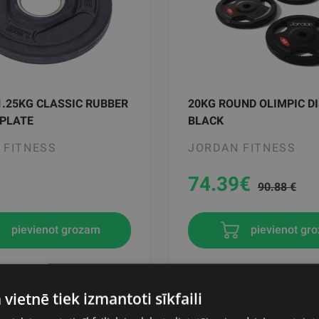
.25KG CLASSIC RUBBER
20KG ROUND OLIMPIC DI
 PLATE
BLACK
 FITNESS
JORDAN FITNESS
74.39
€
90.88 €
pievienot grozam
pievienot gr
 vietnē tiek izmantoti sīkfaili