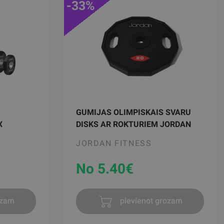
-33%
GUMIJAS OLIMPISKAIS SVARU
X
DISKS AR ROKTURIEM JORDAN
JORDAN FITNESS
No 5.40
€
ozam
pievienot grozam