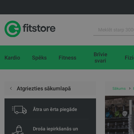
Brīvie
Kardio
Spēks
Fitness
Fiz
svari
Atgriezties sākumlapā
Sākums
Ātra un ērta piegāde
Droša iepirkšanās un