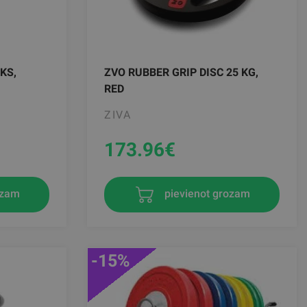
KS,
ZVO RUBBER GRIP DISC 25 KG,
RED
ZIVA
173.96
€
ozam
pievienot grozam
-15%