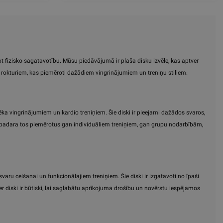
ot fizisko sagatavotību. Mūsu piedāvājumā ir plaša disku izvēle, kas aptver
 rokturiem, kas piemēroti dažādiem vingrinājumiem un treniņu stiliem.
ka vingrinājumiem un kardio treniņiem. Šie diski ir pieejami dažādos svaros,
ns padara tos piemērotus gan individuāliem treniņiem, gan grupu nodarbībām,
svaru celšanai un funkcionālajiem treniņiem. Šie diski ir izgatavoti no īpaši
er diski ir būtiski, lai saglabātu aprīkojuma drošību un novērstu iespējamos