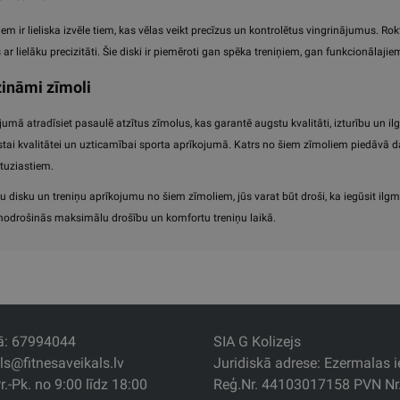
iem ir lieliska izvēle tiem, kas vēlas veikt precīzus un kontrolētus vingrinājumus. Rok
ar lielāku precizitāti. Šie diski ir piemēroti gan spēka treniņiem, gan funkcionālaji
ināmi zīmoli
mā atradīsiet pasaulē atzītus zīmolus, kas garantē augstu kvalitāti, izturību un i
ai kvalitātei un uzticamībai sporta aprīkojumā. Katrs no šiem zīmoliem piedāvā daž
tuziastiem.
u disku un treniņu aprīkojumu no šiem zīmoliem, jūs varat būt droši, ka iegūsit ilgm
 nodrošinās maksimālu drošību un komfortu treniņu laikā.
jā: 67994044
SIA G Kolizejs
als@fitnesaveikals.lv
Juridiskā adrese: Ezermalas ie
r.-Pk. no 9:00 līdz 18:00
Reģ.Nr. 44103017158 PVN N