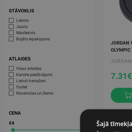
STĀVOKLIS
Lietots
Jauns
Mazlietots
Bojāts iepakojums
JORDAN 1
OLYMPIC
ATLAIDES
JORDAN
Visas atlaides
7.31
€
Karstie piedāvājumi
Lietoti trenažieri
Outlet
Nocenotas un Demo
CENA
Šajā tīmekļa
€4
€291