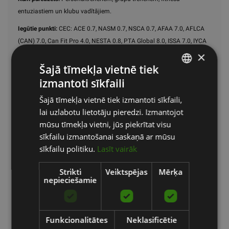
entuziastiem un klubu vadītājiem.
Iegūtie punkti:
CEC: ACE 0.7, NASM 0.7, NSCA 0.7, AFAA 7.0, AFLCA
(CAN) 7.0, Can Fit Pro 4.0, NESTA 0.8, PTA Global 8.0, ISSA 7.0, IYCA
×
3.5, BCRPA 7.0, Fitness Australia 7.0, PA Australia 2.0, SkillsActive
REPS 8.0, un REPS 9.0
Šajā tīmekļa vietnē tiek
izmantoti sīkfaili
LATVIAN
Šajā tīmekļa vietnē tiek izmantoti sīkfaili,
ENGLISH
TRX FTC – Funkcionālais treniņš
lai uzlabotu lietotāju pieredzi. Izmantojot
RUSSIAN
mūsu tīmekļa vietni, jūs piekrītat visu
Šajā kursā jūs apgūsiet, kā integrēt TRX treniņu un citus rīkus,
sīkfailu izmantošanai saskaņā ar mūsu
piemēram, svaru bumbas, virves un pretestības gumijas, grupu
sīkfailu politiku.
Lasīt vairāk
nodarbībās vai individuālajos treniņos.
Galvenās priekšrocības:
Strikti
Veiktspējas
Mērķa
nepieciešamie
Uzzināsiet, kā veidot apļa treniņus, iekļaujot dažādu
aprīkojumu.
Apgūsiet TRX funkcionalitātes izmantošanu grupu
Funkcionalitātes
Neklasificētie
nodarbībās.