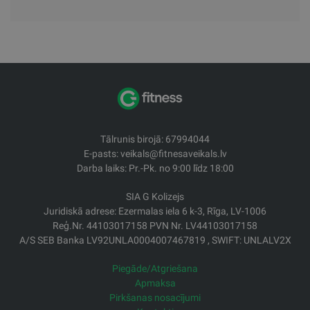
Tālrunis birojā: 67994044
E-pasts: veikals@fitnesaveikals.lv
Darba laiks: Pr.-Pk. no 9:00 līdz 18:00
SIA G Kolizejs
Juridiskā adrese: Ezermalas iela 6 k-3, Rīga, LV-1006
Reģ.Nr. 44103017158 PVN Nr. LV44103017158
A/S SEB Banka LV92UNLA0004007467819 , SWIFT: UNLALV2X
Piegāde/Atgriešana
Apmaksa
Pirkšanas nosacījumi