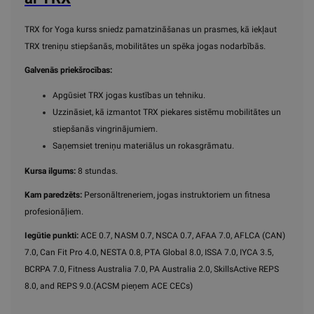
TRX for Yoga kurss sniedz pamatzināšanas un prasmes, kā iekļaut
TRX treniņu stiepšanās, mobilitātes un spēka jogas nodarbībās.
Galvenās priekšrocības:
Apgūsiet TRX jogas kustības un tehniku.
Uzzināsiet, kā izmantot TRX piekares sistēmu mobilitātes un
stiepšanās vingrinājumiem.
Saņemsiet treniņu materiālus un rokasgrāmatu.
Kursa ilgums:
8 stundas.
Kam paredzēts:
Personāltreneriem, jogas instruktoriem un fitnesa
profesionāļiem.
Iegūtie punkti:
ACE 0.7, NASM 0.7, NSCA 0.7, AFAA 7.0, AFLCA (CAN)
7.0, Can Fit Pro 4.0, NESTA 0.8, PTA Global 8.0, ISSA 7.0, IYCA 3.5,
BCRPA 7.0, Fitness Australia 7.0, PA Australia 2.0, SkillsActive REPS
8.0, and REPS 9.0.(ACSM pieņem ACE CECs)