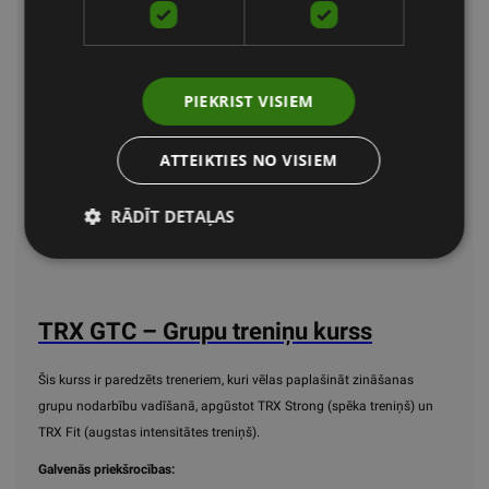
Saņemsiet detalizētu TRX instruktoru rokasgrāmatu.
Kursa ilgums:
8 stundas.
Kam paredzēts:
Treneriem, kas vēlas paplašināt zināšanas un
PIEKRIST VISIEM
dažādot treniņu programmas.
Iegūtie punkti:
ACE 0.7, AFAA 7.0, canfitpro 4.0, NASM 0.7, NSCA 0.7,
ATTEIKTIES NO VISIEM
PTA Global 8.0.
RĀDĪT DETAĻAS
Svarīgi! Pirmā līmeņa TRX papildkursam var pieteikties pēc nokārtotām
TRX STC apmācībām.
TRX GTC – Grupu treniņu kurss
Šis kurss ir paredzēts treneriem, kuri vēlas paplašināt zināšanas
grupu nodarbību vadīšanā, apgūstot TRX Strong (spēka treniņš) un
TRX Fit (augstas intensitātes treniņš).
Galvenās priekšrocības: