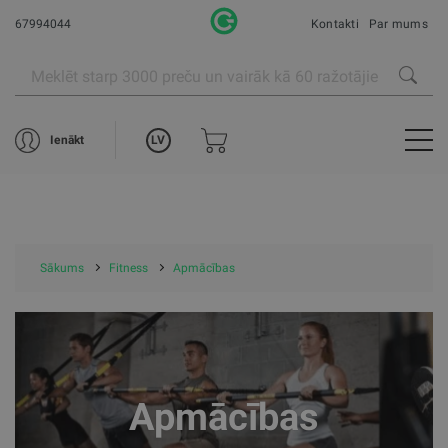
67994044
Kontakti
Par mums
LV
Ienākt
Sākums
Fitness
Apmācības
Apmācības