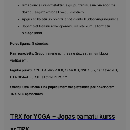
Iemācīsieties veidot efektīvus grupu treniņus un pielāgot tos
dažādu sagatavotības līmeņu klientiem.
Apgūsiet, kā ātri un precīzi labot klientu kļūdas vingrinājumos.
Saņemsiet treniņu rokasgrāmatu un ieteikumus formātu
pielāgošanai.
Kursa ilgums:
8 stundas.
Kam paredzēts:
Grupu treneriem, fitnesa entuziastiem un klubu
vadītājiem.
Iegūtie punkti:
ACE 0.8, NASM 0.8, AFAA 8.0, NSCA 0.7, canfitpro 4.0,
PTA Global 8.0, SkillsActive REPS 12
Svarīgi! Otrā līmeņa TRX papildursam var pieteikties pēc nokārtotām
TRX STC apmācībām.
TRX for YOGA – Jogas pamatu kurss
ar TRX