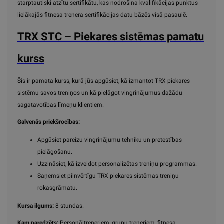
starptautiski atzītu sertifikātu, kas nodrošina kvalifikācijas punktus
lielākajās fitnesa trenera sertifikācijas datu bāzēs visā pasaulē.
TRX STC – Piekares sistēmas pamatu
kurss
Šis ir pamata kurss, kurā jūs apgūsiet, kā izmantot TRX piekares
sistēmu savos treniņos un kā pielāgot vingrinājumus dažādu
sagatavotības līmeņu klientiem.
Galvenās priekšrocības:
Apgūsiet pareizu vingrinājumu tehniku un pretestības
pielāgošanu.
Uzzināsiet, kā izveidot personalizētas treniņu programmas.
Saņemsiet pilnvērtīgu TRX piekares sistēmas treniņu
rokasgrāmatu.
Kursa ilgums:
8 stundas.
Kam paredzēts:
Personāltreneriem, grupu treneriem, fitnesa