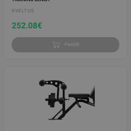
SVELTUS
252.08
€
Pasūtīt