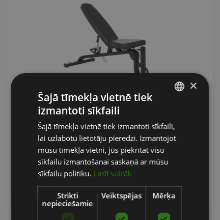
×
Šajā tīmekļa vietnē tiek
REGULĒJAMS TRENIŅU SOLS FT1
izmantoti sīkfaili
LATVIAN
Šajā tīmekļa vietnē tiek izmantoti sīkfaili,
CENTR
ENGLISH
lai uzlabotu lietotāju pieredzi. Izmantojot
RUSSIAN
353.05
€
mūsu tīmekļa vietni, jūs piekrītat visu
sīkfailu izmantošanai saskaņā ar mūsu
sīkfailu politiku.
Lasīt vairāk
Pasūtīt
Strikti
Veiktspējas
Mērķa
nepieciešamie