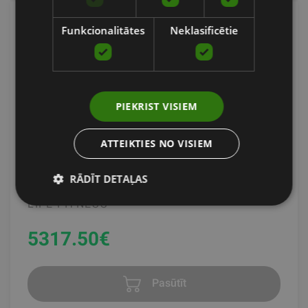
Funkcionalitātes
Neklasificētie
PIEKRIST VISIEM
ATTEIKTIES NO VISIEM
HAMMER STRENGTH BODY WEIGHT GLUTE/HAM
BENCH - FIXED PAD
RĀDĪT DETAĻAS
LIFE FITNESS
5317.50
€
Pasūtīt