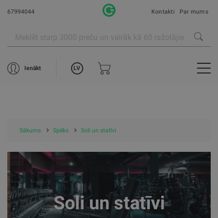
67994044
Kontakti
Par mums
LV
Ienākt
Sākums
Spēks
Soli un statīvi
Soli un statīvi