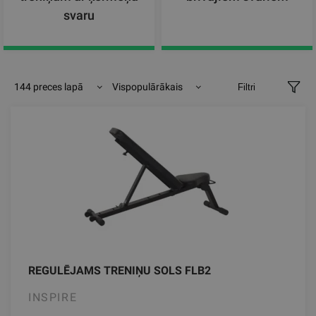
svaru
144 preces lapā
Vispopulārākais
Filtri
REGULĒJAMS TRENIŅU SOLS FLB2
INSPIRE