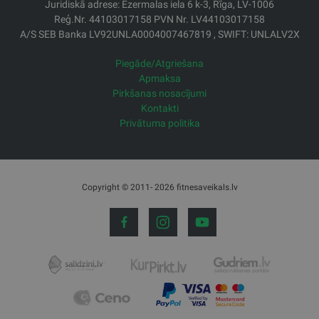
Juridiskā adrese: Ezermalas iela 6 k-3, Rīga, LV-1006
Reģ.Nr. 44103017158 PVN Nr. LV44103017158
A/S SEB Banka LV92UNLA0004007467819 , SWIFT: UNLALV2X
Piegāde/Atgriešana
Apmaksa
Pirkšanas nosacījumi
Kontakti
Privātuma politika
Copyright © 2011- 2026 fitnesaveikals.lv