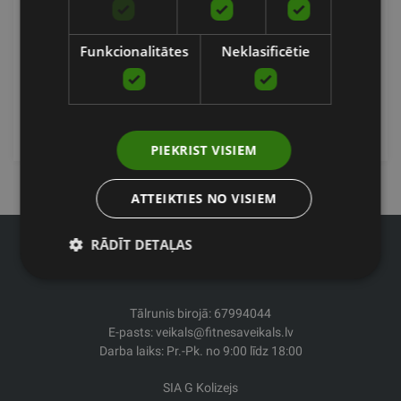
FRANZISKI SPORTS
Funkcionalitātes
Neklasificētie
69.69
€
pievienot grozam
PIEKRIST VISIEM
ATTEIKTIES NO VISIEM
RĀDĪT DETAĻAS
Tālrunis birojā: 67994044
E-pasts: veikals@fitnesaveikals.lv
Darba laiks: Pr.-Pk. no 9:00 līdz 18:00
SIA G Kolizejs