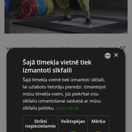
144 preces lapā
Vispopulārākais
Filtri
×
Šajā tīmekļa vietnē tiek
izmantoti sīkfaili
LATVIAN
Šajā tīmekļa vietnē tiek izmantoti sīkfaili,
ENGLISH
lai uzlabotu lietotāju pieredzi. Izmantojot
RUSSIAN
mūsu tīmekļa vietni, jūs piekrītat visu
sīkfailu izmantošanai saskaņā ar mūsu
sīkfailu politiku.
Lasīt vairāk
Strikti
Veiktspējas
Mērķa
nepieciešamie
BARBELL BAR 180 CM INCL. SPRING LOCK