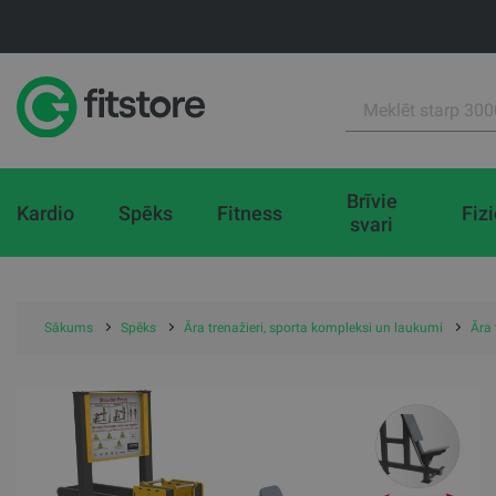
Brīvie
Kardio
Spēks
Fitness
Fiz
svari
Sākums
Spēks
Āra trenažieri, sporta kompleksi un laukumi
Āra 