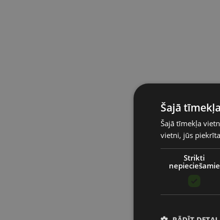
Šajā tīmekļa
Šajā tīmekļa vietn
vietni, jūs piekrī
Strikti
nepieciešamie
RĀDĪT DETAĻ