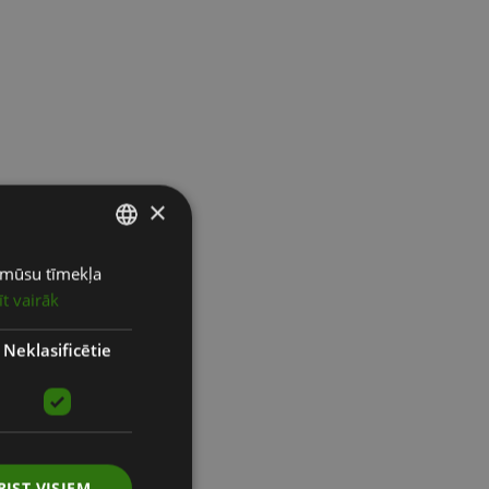
×
ot mūsu tīmekļa
LATVIAN
īt vairāk
ENGLISH
RUSSIAN
Neklasificētie
RIST VISIEM