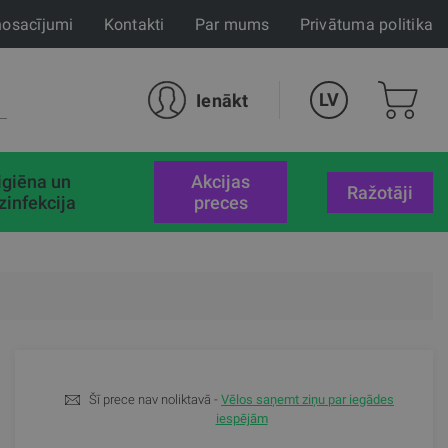
nosacījumi
Kontakti
Par mums
Privātuma politika
LV
Ienākt
igiēna un
akcijas
Ražotāji
zinfekcija
preces
Šī prece nav noliktavā -
Vēlos saņemt ziņu par iegādes
iespējām