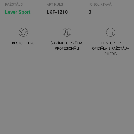
RAŽOTĀJS
ARTIKULS
IR NOLIKTAVĀ:
Lever Sport
LKF-1210
0
BESTSELLERS
ŠO ZĪMOLU IZVĒLAS
FITSTORE IR
PROFESIONĀĻI
OFICIĀLAIS RAŽOTĀJA
DĪLERIS