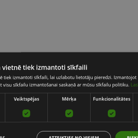
 vietnē tiek izmantoti sīkfaili
ē tiek izmantoti sīkfaili, lai uzlabotu lietotāju pieredzi. Izmantoj
tat visu sīkfailu izmantošanai saskaņā ar mūsu sīkfailu politiku.
Las
Veiktspējas
Mērķa
Funkcionalitātes
AS
ATTEIKTIES NO VISIEM
PIEK