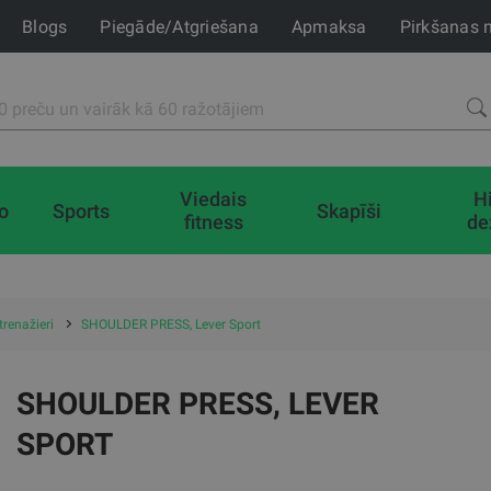
Blogs
Piegāde/Atgriešana
Apmaksa
Pirkšanas 
Viedais
H
io
Sports
Skapīši
fitness
de
trenažieri
SHOULDER PRESS, Lever Sport
SHOULDER PRESS, LEVER
SPORT