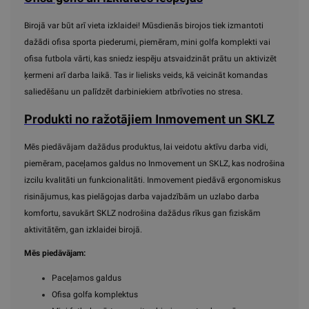
Birojā var būt arī vieta izklaidei! Mūsdienās birojos tiek izmantoti
dažādi ofisa sporta piederumi, piemēram, mini golfa komplekti vai
ofisa futbola vārti, kas sniedz iespēju atsvaidzināt prātu un aktivizēt
ķermeni arī darba laikā. Tas ir lielisks veids, kā veicināt komandas
saliedēšanu un palīdzēt darbiniekiem atbrīvoties no stresa.
Produkti no ražotājiem Inmovement un SKLZ
Mēs piedāvājam dažādus produktus, lai veidotu aktīvu darba vidi,
piemēram, paceļamos galdus no Inmovement un SKLZ, kas nodrošina
izcilu kvalitāti un funkcionalitāti. Inmovement piedāvā ergonomiskus
risinājumus, kas pielāgojas darba vajadzībām un uzlabo darba
komfortu, savukārt SKLZ nodrošina dažādus rīkus gan fiziskām
aktivitātēm, gan izklaidei birojā.
Mēs piedāvājam:
Paceļamos galdus
Ofisa golfa komplektus