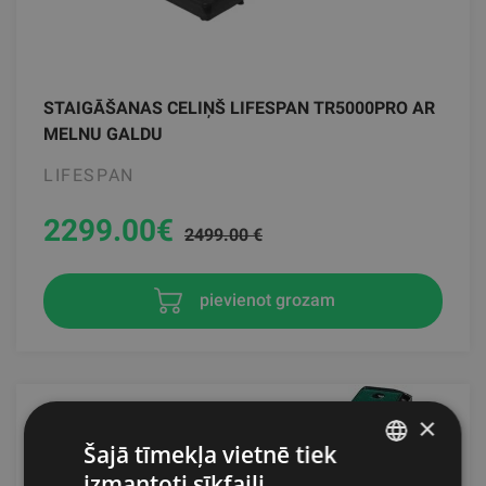
STAIGĀŠANAS CELIŅŠ LIFESPAN TR5000PRO AR
MELNU GALDU
LIFESPAN
2299.00
€
2499.00 €
pievienot grozam
×
Šajā tīmekļa vietnē tiek
izmantoti sīkfaili