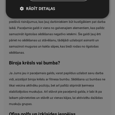
RĀDĪT DETAĻAS
Mūsdienās biroja darbs vairs nav tikai sēdēšana pie galda. Lai
uzlabotu darba vidi un veicinātu veselīgāku dzīvesveidu, aktīvie biroji
piedāvā risinājumus, kas ļauj darbiniekiem būt kustīgākiem pat darba
laikā. Paceļamie galdi ir viens no galvenajiem elementiem, kas palīdz
samazināt ilgstošas sēdēšanas negatīvo ietekmi. Šie galdi ļauj ērti
pāriet no sēdēšanas uz stāvēšanu, tādējādi uzlabojot asinsriti un
samazinot muguras un kakla sāpes, kas bieži rodas no ilgstošas
sēdēšanas.
Biroja krēsls vai bumba?
Ja Jums jau ir paceļamais galds, varat papildus uzlabot savu darba
vidi, aizstājot biroja krēslu ar fitnesa bumbu. Sēdēšana uz bumbas ne
tikai veicina aktīvāku pozīciju, bet arī palīdz stiprināt ķermeņa
stabilizējošos muskuļus. Arī stāvot pie paceļamā galda, ir labi ik pa
laikam pārvietoties un stāvēt uz vienas kājas, lai aktivizētu dažādas
muskuļu grupas.
Ofisa golfs un izklaides iespējas