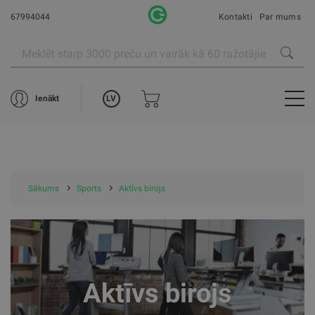
67994044
Kontakti
Par mums
LV
Ienākt
Sākums
Sports
Aktīvs birojs
Aktīvs birojs