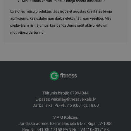
Mini futbola vārtus un citus biroja sporta aksesuārus
Izvēloties mūsu produktus, Jūs iegūsiet augstas kvalitātes biroja
aprīkojumu, kas uzlabo gan darba efektivitāti, gan veselību. Mēs
piedāvājam risinājumus, kas palīdz Jums radīt aktīvu, ērtu un
motivējošu darba vidi.
Tālrunis birojā: 67994044
E-pasts: veikals@fitnesaveikals.lv
Darba laiks: Pr.-Pk. no 9:00 līdz 18:00
SIA G Kolizejs
Juridiskā adrese: Ezermalas iela 6 k-3, Rīga, LV-1006
Reģ.Nr. 44103017158 PVN Nr. LV44103017158