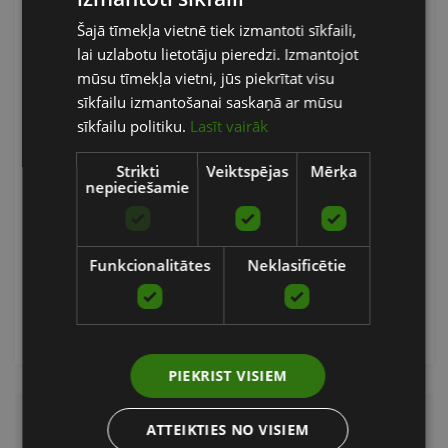
LATVIAN
Šajā tīmekļa vietnē tiek izmantoti sīkfaili,
ENGLISH
lai uzlabotu lietotāju pieredzi. Izmantojot
RUSSIAN
mūsu tīmekļa vietni, jūs piekrītat visu
sīkfailu izmantošanai saskaņā ar mūsu
sīkfailu politiku.
Lasīt vairāk
SKLZ ACCELERATOR PRO AKSESUARS MINI
GOLFAM
Strikti
Veiktspējas
Mērķa
nepieciešamie
SKLZ
69.90
€
Funkcionalitātes
Neklasificētie
Pasūtīt
PIEKRIST VISIEM
ATTEIKTIES NO VISIEM
Aktīvs birojs