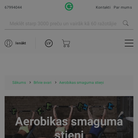
67994044
Kontakti
Par mums
LV
Ienākt
Sākums
Brīvie svari
Aerobikas smaguma stieņi
Aerobikas smaguma
stieņi