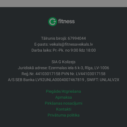
Tālrunis birojā: 67994044
E-pasts: veikals@fitnesaveikals.lv
Darba laiks: Pr.-Pk. no 9:00 līdz 18:00
SIA G Kolizejs
Juridiskā adrese: Ezermalas iela 6 k-3, Rīga, LV-1006
Reģ.Nr. 44103017158 PVN Nr. LV44103017158
A/S SEB Banka LV92UNLA0004007467819 , SWIFT: UNLALV2X
Piegāde/Atgriešana
Apmaksa
Pirkšanas nosacījumi
Kontakti
Privātuma politika