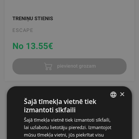
TRENIŅU STIENIS
ESCAPE
No 13.55
€
pievienot grozam
×
Šajā tīmekļa vietnē tiek
Aerobikas stieņi – daudzpusīgs
izmantoti sīkfaili
LATVIAN
treniņu aprīkojums
Šajā tīmekļa vietnē tiek izmantoti sīkfaili,
ENGLISH
lai uzlabotu lietotāju pieredzi. Izmantojot
RUSSIAN
Aerobikas stieņi ir lielisks rīks, lai pievienotu intensitāti un
mūsu tīmekļa vietni, jūs piekrītat visu