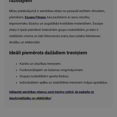
ražotājiem
Mūsu piedāvājumā ir aerobikas stieņi no pasaulē atzītiem zīmoliem,
piemēram,
Escape Fitness
, kas pazīstami ar savu izturību,
ergonomisku dizainu un augstākās kvalitātes materiāliem. Escape
stieņi ir īpaši piemēroti intensīvām grupu nodarbībām, jo tiem ir
neslīdoša virsma un labi līdzsvarots svars, kas uzlabo lietošanas
drošību un efektivitāti.
Ideāli piemērots dažādiem treniņiem
Kardio un izturības treniņiem.
Funkcionālajiem un balansa vingrinājumiem.
Grupas nodarbībām sporta klubos.
Individuāliem spēka un stabilitātes treniņiem mājas apstākļos.
Iekļaujiet aerobikas stieņus savā treniņu rutīnā, lai padarītu to
daudzveidīgāku un efektīvāku!