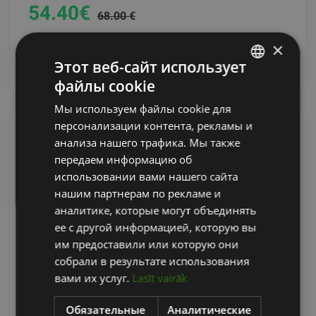
54.40
€
68.00 €
×
добавить в корзину
Этот веб-сайт использует
файлы cookie
LATVIAN
Мы используем файлы cookie для
ENGLISH
персонализации контента, рекламы и
RUSSIAN
анализа нашего трафика. Мы также
передаем информацию об
использовании вами нашего сайта
нашим партнерам по рекламе и
аналитике, которые могут объединять
ее с другой информацией, которую вы
им предоставили или которую они
собрали в результате использования
GRAVITY R TRICEPS ROPE BLACK NYLON, 0.8 KG,
вами их услуг.
Lasīt vairāk
71 CM
Обязательные
Аналитические