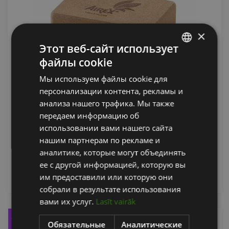
×
Этот веб-сайт использует
файлы cookie
LATVIAN
Мы используем файлы cookie для
ENGLISH
AIREX YOGA ECO CORK BLOCK
персонализации контента, рекламы и
RUSSIAN
анализа нашего трафика. Мы также
AIREX
передаем информацию об
использовании вами нашего сайта
25.35
€
нашим партнерам по рекламе и
аналитике, которые могут объединять
ее с другой информацией, которую вы
добавить в корзину
им предоставили или которую они
собрали в результате использования
вами их услуг.
Lasīt vairāk
-10%
Обязательные
Аналитические