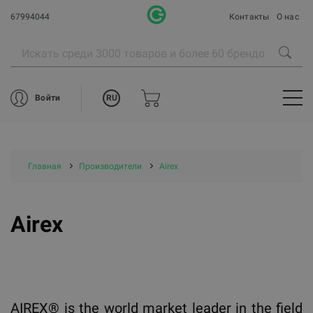
67994044
Контакты
О нас
RU
Войти
Главная
Производители
Airex
Airex
AIREX® is the world market leader in the field