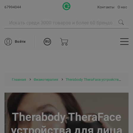
67994044
Контакты
О нас
RU
Войти
Главная
Физиотерапия
Therabody TheraFace устройства для лица
Therabody TheraFace
устройства для лица