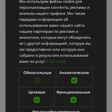
Мы используем файлы cookie для
ENGLISH
персонализации контента, рекламы и
RUSSIAN
анализа нашего трафика. Мы также
передаем информацию об
использовании вами нашего сайта
FG, THERAFACE PRO - WHITE
нашим партнерам по рекламе и
THERABODY
аналитике, которые могут объединять
ее с другой информацией, которую вы
399.00
€
им предоставили или которую они
собрали в результате использования
вами их услуг.
Lasīt vairāk
уведомить меня
Обязательные
Аналитические
Целевые
Функциональные
Неклассифицированные