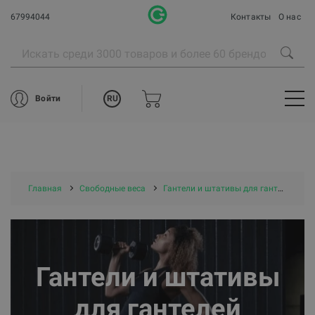
67994044
Контакты
О нас
RU
Войти
Главная
Свободные веса
Гантели и штативы для гантелей
Гантели и штативы
для гантелей