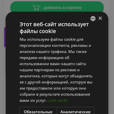
добавить в корзину
×
Этот веб-сайт использует
файлы cookie
-7%
LATVIAN
Мы используем файлы cookie для
ENGLISH
персонализации контента, рекламы и
RUSSIAN
анализа нашего трафика. Мы также
передаем информацию об
использовании вами нашего сайта
нашим партнерам по рекламе и
аналитике, которые могут объединять
ее с другой информацией, которую вы
SOLID STEEL RUBBER DUMBELL SET 52-60KG
им предоставили или которую они
(10GB / 560KG)
собрали в результате использования
вами их услуг.
Lasīt vairāk
ZIVA
Обязательные
Аналитические