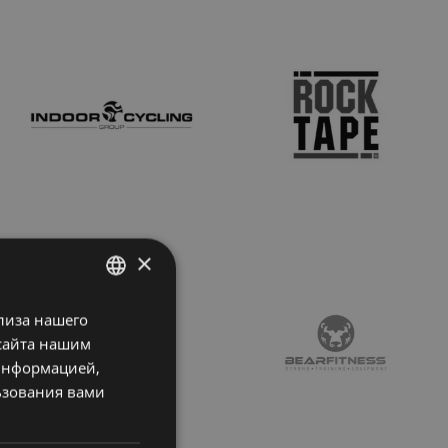
×
лиза нашего
LATVIAN
сайта нашим
ENGLISH
 информацией,
RUSSIAN
ьзования вами