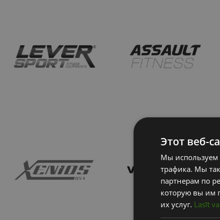
Этот веб-с
Мы используем 
трафика. Мы та
партнерам по ре
которую вы им 
их услуг.
Lasīt va