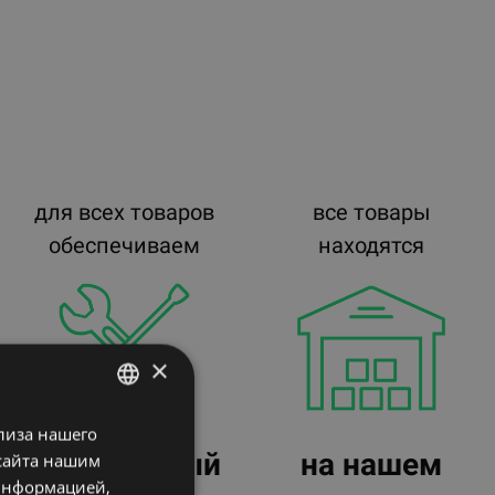
для всех товаров
все товары
обеспечиваем
находятся
×
лиза нашего
LATVIAN
гарантийный
на нашем
сайта нашим
ENGLISH
 информацией,