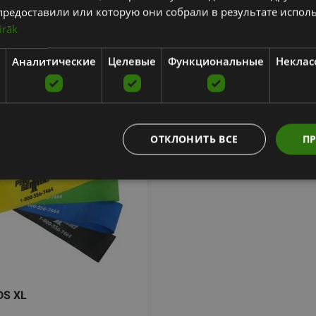
предоставили или которую они собрали в результате испол
фитнес клубах
━━
irāk
━━
Аналитические
Целевые
Функциональные
Неклас
ОТКЛОНИТЬ ВСЕ
ПР
DS XL