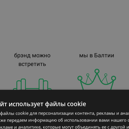
брэнд можно
мы в Балтии
встретить
айт использует файлы cookie
официальный
файлы cookie для персонализации контента, рекламы и ана
в 4+
кже передаем информацию об использовании вами нашего 
дилер
кламе и аналитике, которые могут объединять ее с другой