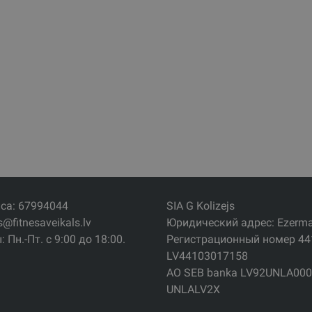
са: 67994044
SIA G Kolizejs
s@fitnesaveikals.lv
Юридический адрес: Ezermala
 Пн.-Пт. с 9:00 до 18:00.
Регистрационный номер 4
LV44103017158
АО SEB banka LV92UNLA000
UNLALV2X