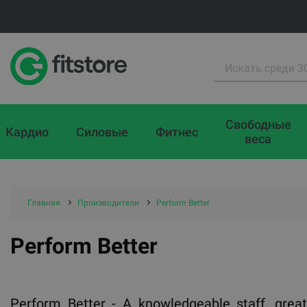
Свободные
Кардио
Силовые
Фитнес
веса
Главная
Производители
Perform Better
Perform Better
Perform Better - A knowledgeable staff, great