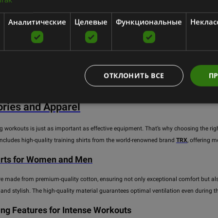
От 17.55
€
Аналитические
Целевые
Функциональные
Неклас
добавить в
добавить 
корзину
корзину
ОТКЛОНИТЬ ВСЕ
ПР
ries and Apparel
 workouts is just as important as effective equipment. That’s why choosing the right
includes high-quality training shirts from the world-renowned brand
TRX
, offering m
irts for Women and Men
re made from premium-quality cotton, ensuring not only exceptional comfort but also
 and stylish. The high-quality material guarantees optimal ventilation even during t
ng Features for Intense Workouts