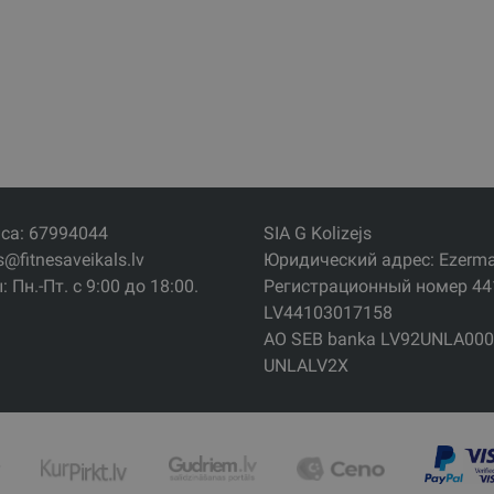
са: 67994044
SIA G Kolizejs
s@fitnesaveikals.lv
Юридический адрес: Ezermala
 Пн.-Пт. с 9:00 до 18:00.
Регистрационный номер 4
LV44103017158
АО SEB banka LV92UNLA000
UNLALV2X