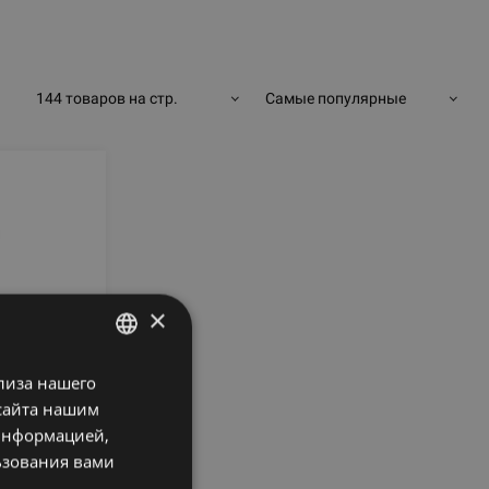
144 товаров на стр.
Самые популярные
×
лиза нашего
LATVIAN
сайта нашим
ENGLISH
 информацией,
RUSSIAN
ьзования вами