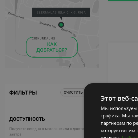
КАК
ДОБРАТЬСЯ?
ФИЛЬТРЫ
ОЧИСТИТЬ ВСЕ
Этот веб-с
Мы используем 
TRX SHA
трафика. Мы та
ДОСТУПНОСТЬ
партнерам по ре
TRX
Получите сегодня в магазине или с доставкой
которую вы им 
завтра
их услуг.
Lasīt va