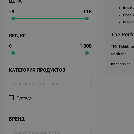
ЦЕНА
Breath
€9
€18
Odor-R
Color 
The Perfe
ВЕС, КГ
0
1,000
TRX T-shirts a
wardrobe.
By choosing TR
КАТЕГОРИЯ ПРОДУКТОВ
Одежда
БРЕНД