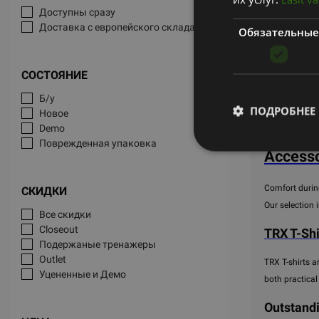
9.58
€
Доступны сразу
Доставка с европейского склада
Обязательные
СОСТОЯНИЕ
Б/у
ПОДРОБНЕЕ
Новое
Demo
Поврежденная упаковка
Accesso
Comfort during
СКИДКИ
Our selection 
Все скидки
Closeout
TRX T-Sh
Подержаные тренажеры
Outlet
TRX T-shirts a
Уцененные и Демо
both practical
Outstandi