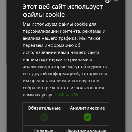
Этот веб-сайт использует
файлы cookie
LATVIAN
Мы используем файлы cookie для
ENGLISH
персонализации контента, рекламы и
RUSSIAN
анализа нашего трафика. Мы также
передаем информацию об
использовании вами нашего сайта
нашим партнерам по рекламе и
ALIGN PILATES C8-PRO REFORMER NOIR (BLACK
аналитике, которые могут объединять
FRAME)
ее с другой информацией, которую вы
им предоставили или которую они
ALIGN PILATES
собрали в результате использования
вами их услуг.
Lasīt vairāk
4127.88
€
Обязательные
Аналитические
уведомить меня
Целевые
Функциональные