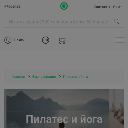
67994044
Контакты
О нас
RU
Войти
Главная
Физиотерапия
Пилатес и йога
Пилатес и йога