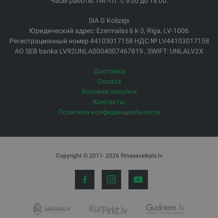
Часы работы: Пн.-Пт. с 9:00 до 18:00.
SIA G Kolizejs
Юридический адрес: Ezermalas 6 k-3, Riga, LV-1006
Регистрационный номер 44103017158 НДС № LV44103017158
АО SEB banka LV92UNLA0004007467819 , SWIFT: UNLALV2X
Доставка
Оплата
Условия покупки
Контакты
Политика конфиденциальности
Copyright © 2011- 2026 fitnesaveikals.lv