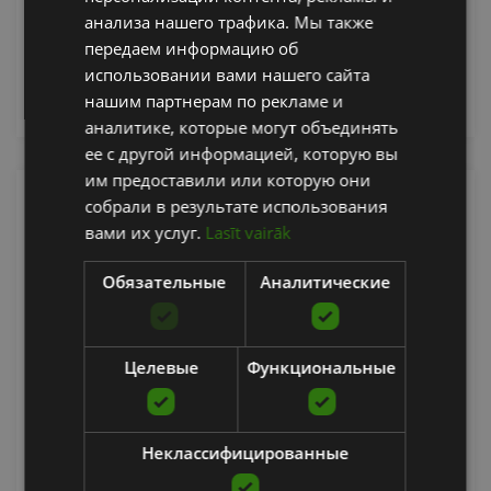
От 39.51
€
RUSSIAN
анализа нашего трафика. Мы также
передаем информацию об
использовании вами нашего сайта
добавить в корзину
нашим партнерам по рекламе и
аналитике, которые могут объединять
ее с другой информацией, которую вы
им предоставили или которую они
собрали в результате использования
вами их услуг.
Lasīt vairāk
Обязательные
Аналитические
Целевые
Функциональные
BOXING GLOVE F15 MATTE BLACK
Неклассифицированные
RDX SPORTS