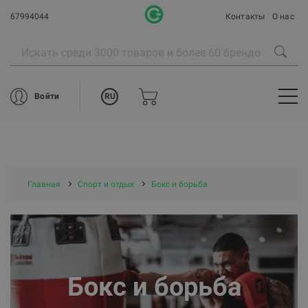
67994044
Контакты
О нас
RU
Войти
Главная
Спорт и отдых
Бокс и борьба
Бокс и борьба