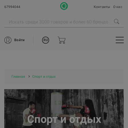
67994044
Контакты
О нас
RU
Войти
Главная
Спорт и отдых
Спорт и отдых