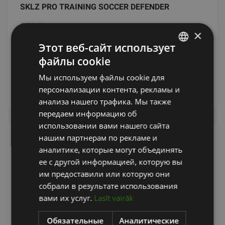
SKLZ PRO TRAINING SOCCER DEFENDER
SKLZ
×
Этот веб-сайт использует
От 229.90
€
файлы cookie
LATVIAN
Мы используем файлы cookie для
ENGLISH
добавить в корзину
персонализации контента, рекламы и
RUSSIAN
анализа нашего трафика. Мы также
передаем информацию об
использовании вами нашего сайта
нашим партнерам по рекламе и
аналитике, которые могут объединять
ее с другой информацией, которую вы
им предоставили или которую они
собрали в результате использования
вами их услуг.
Lasīt vairāk
Обязательные
Аналитические