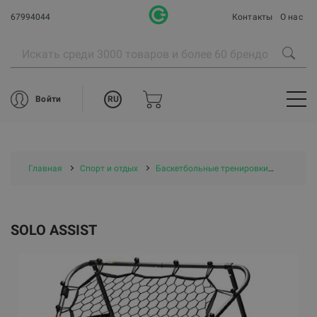
67994044
Контакты
О нас
RU
Войти
Главная
Спорт и отдых
Баскетбольные тренировки
SOLO A
SOLO ASSIST