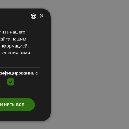
×
лиза нашего
LATVIAN
сайта нашим
ENGLISH
 информацией,
RUSSIAN
ьзования вами
сифицированные
ИНЯТЬ ВСЕ