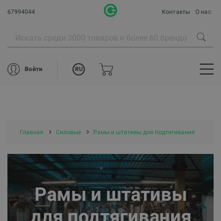
67994044
Контакты
О нас
RU
Войти
Главная
Силовые
Рамы и штативы для подтягивания
Рамы и штативы
для подтягивания