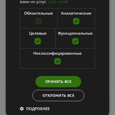
вами их услуг.
Lasīt vairāk
Обязательные
Аналитические
Целевые
Функциональные
HARBINGER MULTI-GYM PRO
HARBINGER
Неклассифицированные
49.90
€
уведомить меня
ПРИНЯТЬ ВСЕ
ОТКЛОНИТЬ ВСЕ
Pull-Up and Push-Up Frames
ПОДРОБНЕЕ