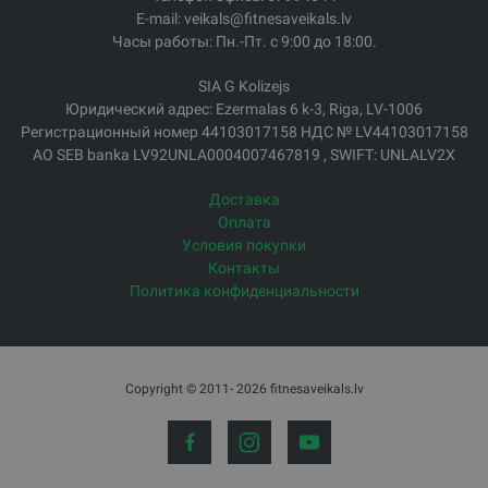
E-mail: veikals@fitnesaveikals.lv
Часы работы: Пн.-Пт. с 9:00 до 18:00.
SIA G Kolizejs
Юридический адрес: Ezermalas 6 k-3, Riga, LV-1006
Регистрационный номер 44103017158 НДС № LV44103017158
АО SEB banka LV92UNLA0004007467819 , SWIFT: UNLALV2X
Доставка
Оплата
Условия покупки
Контакты
Политика конфиденциальности
Copyright © 2011- 2026 fitnesaveikals.lv