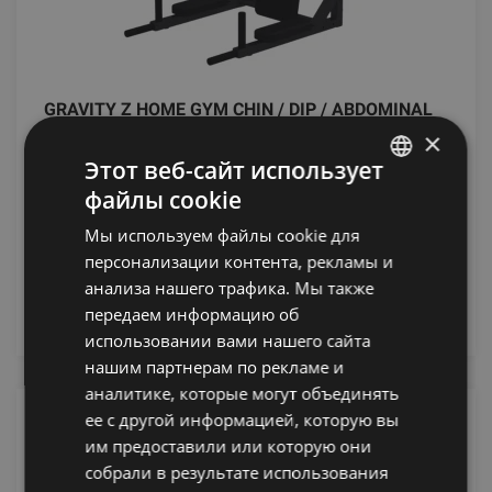
GRAVITY Z HOME GYM CHIN / DIP / ABDOMINAL
FRAME, WALL MOUNT
×
Этот веб-сайт использует
GRAVITY
файлы cookie
LATVIAN
137.20
€
Мы используем файлы cookie для
ENGLISH
персонализации контента, рекламы и
RUSSIAN
анализа нашего трафика. Мы также
добавить в корзину
передаем информацию об
использовании вами нашего сайта
нашим партнерам по рекламе и
аналитике, которые могут объединять
ее с другой информацией, которую вы
им предоставили или которую они
собрали в результате использования